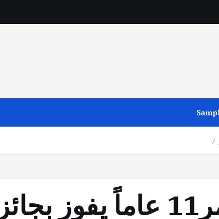
Sampl
ابن ديرالزور وبعمر11 عاماً يفو