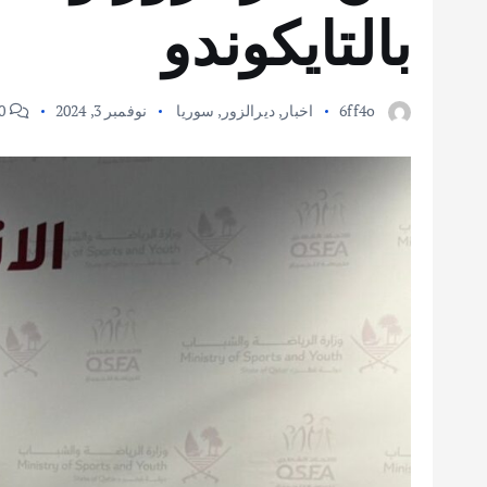
بالتايكوندو
6ff4o
اخبار
,
ديرالزور
,
سوريا
نوفمبر 3, 2024
0 تعليق