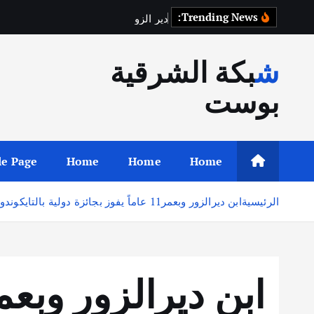
Trending News:
د
ي
ر
ا
ل
ز
و
ر
ت
س
ت
ع
ي
د
ح
ق
ا
شبكة الشرقية
بوست
e Page
Home
Home
Home
الرئيسية
ابن ديرالزور وبعمر11 عاماً يفوز بجائزة دولية بالتايكوندو