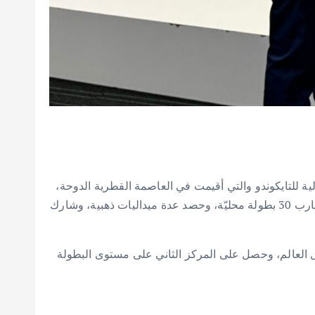
مًا، على المركز الثاني في بطولة قطر الدولية للتايكوندو والتي أقيمت في العاصمة القطرية الدوحة،
عبدالرزاق وهو شغوف برياضة “التايكواندو”، انضم إلى نادي الفارس للتايكواندو في الأردن، وخلال السنوات الأخيرة شارك بما يقارب 30 بطولة محليّة، وحصد عدة ميداليات ذهبية، وشارك
للتايكواندو 2024، والتي ضمت مشاركين من أكثر من 40 دولة، بمعدل 1300 لاعب من حول العالم، وحصل على المركز الثاني على مستوى البطولة