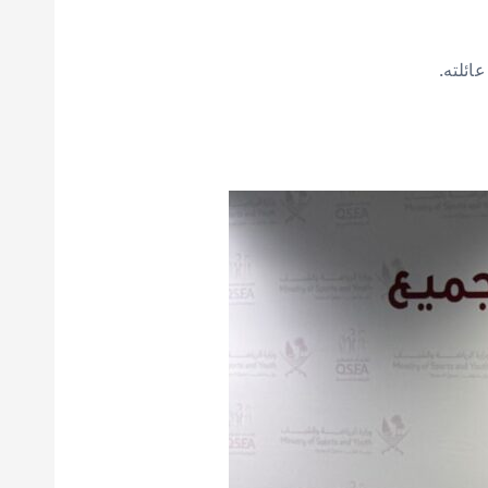
ائلته.