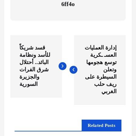
6ff4o
ت
إدارة العمليات
قسد شريكاً
ص
العسـ ـكرية
للأسد ونظامة
توسع هجومها
البائد.. أحتلال
فّ
وتعلن
شرق الفرات
السيطرة على
والجزيرة
ح
ريف حلب
السورية
الغربي
ا
ل
Related Posts
م