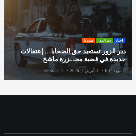
اخبار
ديرالزور
سوريا
دير الزور تستعيد حق الضحايا… إعتقالات
جديدة في قضية مجـ ـزرة ماشخ
من
6ff4o
أبريل 7, 2026
58 views