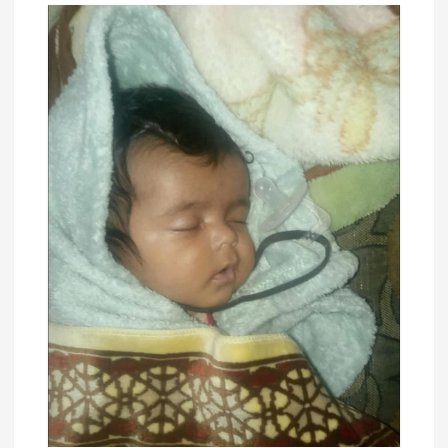
ق
ا
ل
ا
ت