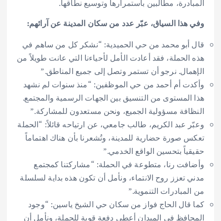
المبادرة، مطالبين باستمرارها وتوسيع نطاقها.
وفي هذا السياق، عبّر عدد من سكان المدينة عن آرائهم:
قال أبو محمد من حي الحميدية: “نشكر كل من ساهم في
هذه الحملة، فقد أعادت الأمل لأحياءنا التي عانت طويلاً من
الإهمال. نرجو أن تستمر وتصل إلى جميع المناطق.”
وأكدت أم أحمد من حي الموظفين: “منذ سنوات لم نشهد
هذا المستوى من التنسيق بين الجهات الرسمية والمجتمع.
النظافة مسؤولية الجميع، ونحن مستعدون للمشاركة.”
وعبّر عبد الكريم، طالب جامعي، عن ارتياحه قائلاً: “الحملة
تعكس صورة حضارية للمدينة، وتُشعرنا بأن هناك اهتماماً
حقيقياً بتحسين الواقع الخدمي.”
وأضافت رنا، متطوعة في الحملة: “مشاركتنا كمجتمع
مدني تعزز روح الانتماء، ونأمل أن تكون هذه بداية لسلسلة
من المبادرات التنموية.”
كما قال الحاج فواز من سكان حي الشيخ ياسين: “وجود
المحافظ في الميدان أعطى دفعة قوية للحملة، ونأمل أن