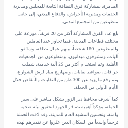
المدمرة، بمشاركة فرق النظافة التابعة للمجلس ومديرية
الخدمات ومديرية الأحراش، والدفاع المدني، إلى جانب
متطوعين من المجتمع المدني.
بلغ عدد الفرق المشاركة أكثر من 20 فريقاً، موزعة على
مختلف قطاعات المدينة، فيما تجاوز عدد العاملين
والمتطوعين 180 شخصاً، بينهم عمال نظافة، وسائقو
آليات، ومشرفون ميدانيون، ومتطوعون من الجمعيات
الأهلية. وتم استخدام أكثر من 25 آلية خدمية، شملت
جرافات، ضواغط نفايات، وصهاريج مياه لرش الشوارع،
وتم رفع ما يزيد عن 300 طن من النفايات والأنقاض خلال
الأيام الأولى من الحملة.
كما أشرف محافظ دير الزور بشكل مباشر على سير
الحملة، مؤكداً أهمية تضافر الجهود لتحقيق بيئة صحية
وآمنة، وتحسين المشهد العام للمدينة، وقد لاقت الحملة
ترحيباً واسعاً من السكان الذين عبّروا عن تقديرهم لهذه