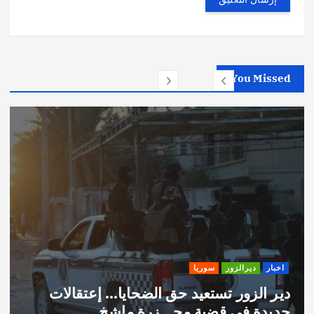
You Missed
اخبار
ديرالزور
سوريا
دير الزور تستعيد حق الضحايا… إعتقالات
جديدة في قضية مجـ ـزرة ماشخ