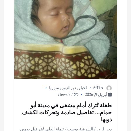
ت
6ff4o
اخبار
,
ديرالزور
,
سوريا
أبريل 9, 2026
57 views
طفلة تُترك أمام مشفى في مدينة أبو
حمام… تفاصيل صادمة وتحركات لكشف
ذويها
دير الزور / الشرقية بوست / تيماء العلي عُثر قبل يومين