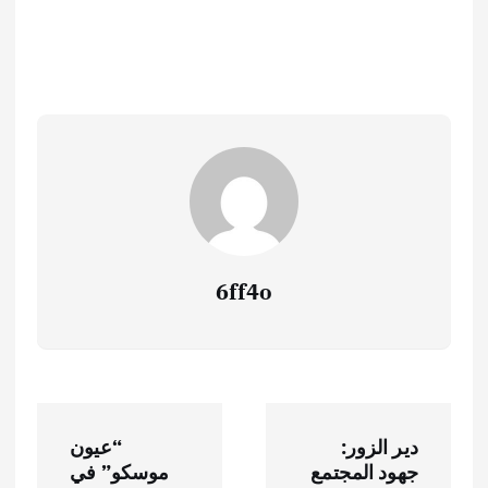
6ff4o
ت
دير الزور:
“عيون
ص
جهود المجتمع
موسكو” في