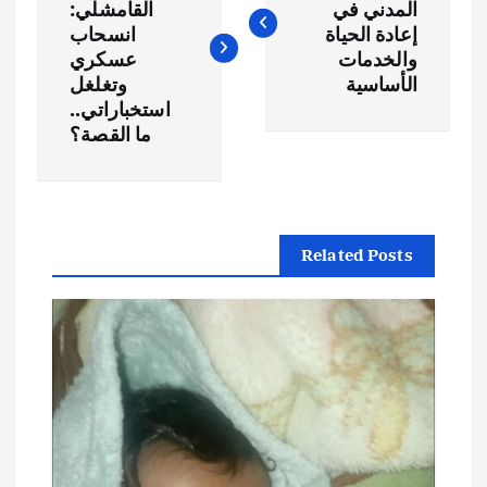
المدني في
القامشلي:
فّ
إعادة الحياة
انسحاب
والخدمات
عسكري
ح
الأساسية
وتغلغل
استخباراتي..
ما القصة؟
ا
ل
م
Related Posts
ق
ا
ل
ا