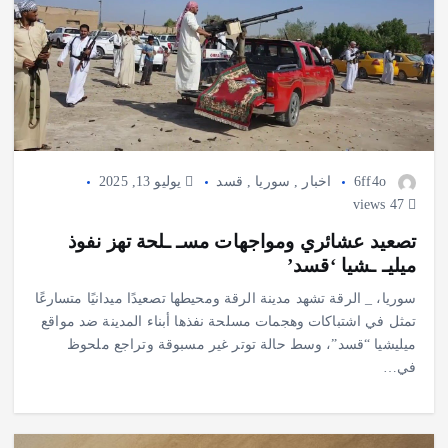
6ff4o
اخبار
,
سوريا
,
قسد
يوليو 13, 2025
47 views
تصعيد عشائري ومواجهات مسـ ـلحة تهز نفوذ
ميليـ ـشيا ‘قسد’
سوريا، _ الرقة تشهد مدينة الرقة ومحيطها تصعيدًا ميدانيًا متسارعًا
تمثل في اشتباكات وهجمات مسلحة نفذها أبناء المدينة ضد مواقع
ميليشيا “قسد”، وسط حالة توتر غير مسبوقة وتراجع ملحوظ
في…