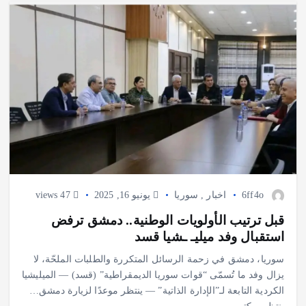
6ff4o
اخبار
,
سوريا
يونيو 16, 2025
47 views
قبل ترتيب الأولويات الوطنية.. دمشق ترفض
استقبال وفد ميليـ ـشيا قسد
سوريا، دمشق في زحمة الرسائل المتكررة والطلبات الملحّة، لا
يزال وفد ما تُسمّى “قوات سوريا الديمقراطية” (قسد) — الميليشيا
الكردية التابعة لـ”الإدارة الذاتية” — ينتظر موعدًا لزيارة دمشق…