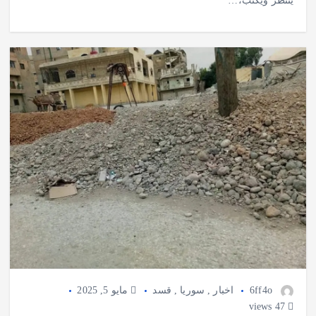
ينتظر ويكتب،…
6ff4o
اخبار
,
سوريا
,
قسد
مايو 5, 2025
47 views