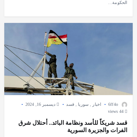
الحكومة…
6ff4o
اخبار
,
سوريا
,
قسد
ديسمبر 16, 2024
44 views
قسد شريكاً للأسد ونظامة البائد.. أحتلال شرق
الفرات والجزيرة السورية