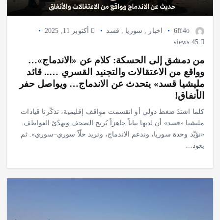
6ff4o
اخبار
,
سوريا
,
قسد
أكتوبر 11, 2025
45 views
من دمشق إلى الحسكة: كلام عن «الاندماج»…
وواقع من الاعتقالات والتجنيد القسري ….. قائد
مليشيا قسد» يتحدث عن الاندماج… ويواصل حفر
الأنفاق!
كلما اشتدّ ضغط دولي أو انقسمت مواقف إقليمية، تذكّرنا قيادات
مليشيا «قسد» أن لديها بياناً جاهزاً يُريح الصحف ويهدّئ العواطف:
«نؤيّد وحدة سوريا، وندعم الاندماج، ونريد حلّاً سوري–سوري». ثم
يعود…