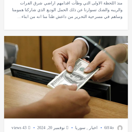
منذ اللحظة الاولى التي وطأت اقدامهم اراضي شرق الفرات
والريبه والشك تسوارنا عن ذلك الحمل الوديع الذي شاركنا همومنا
وساهم في مسرحية التحرير من داعش ظنآ منا انه من ابناء…
6ff4o
اخبار
,
سوريا
نوفمبر 20, 2024
43 views