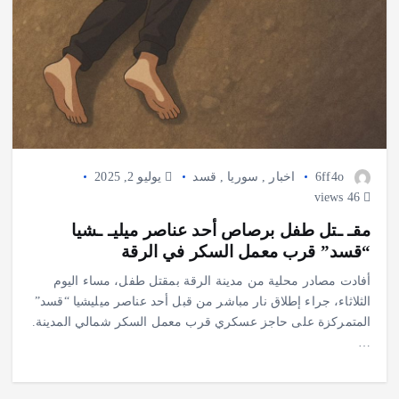
6ff4o
اخبار
,
سوريا
,
قسد
يوليو 2, 2025
46 views
مقـ ـتل طفل برصاص أحد عناصر ميليـ ـشيا
“قسد” قرب معمل السكر في الرقة
أفادت مصادر محلية من مدينة الرقة بمقتل طفل، مساء اليوم
الثلاثاء، جراء إطلاق نار مباشر من قبل أحد عناصر ميليشيا “قسد”
المتمركزة على حاجز عسكري قرب معمل السكر شمالي المدينة.
…