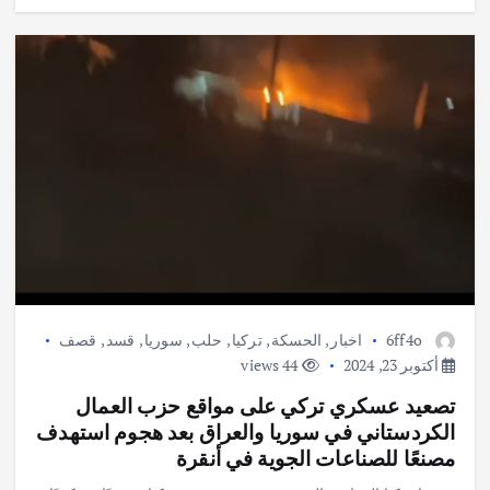
6ff4o
اخبار
,
الحسكة
,
تركيا
,
حلب
,
سوريا
,
قسد
,
قصف
أكتوبر 23, 2024
44 views
تصعيد عسكري تركي على مواقع حزب العمال
الكردستاني في سوريا والعراق بعد هجوم استهدف
مصنعًا للصناعات الجوية في أنقرة