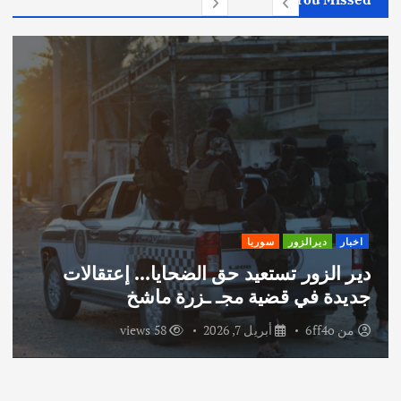
اخبار
ديرالزور
سوريا
دير الزور تستعيد حق الضحايا… إعتقالات
جديدة في قضية مجـ ـزرة ماشخ
من
6ff4o
أبريل 7, 2026
58 views