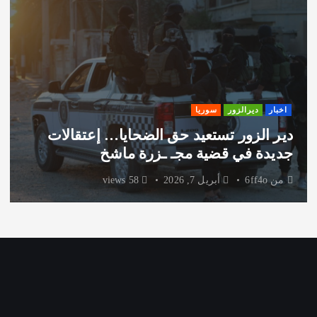
اخبار
ديرالزور
سوريا
دير الزور تستعيد حق الضحايا… إعتقالات
جديدة في قضية مجـ ـزرة ماشخ
من
6ff4o
أبريل 7, 2026
58 views