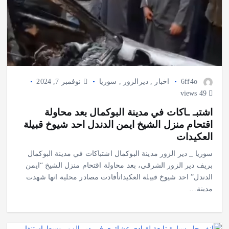
6ff4o
اخبار
,
ديرالزور
,
سوريا
نوفمبر 7, 2024
49 views
اشتبـ ـاكات في مدينة البوكمال بعد محاولة
اقتحام منزل الشيخ ايمن الدندل احد شيوخ قبيلة
العكيدات
سوريا _ دير الزور مدينة البوكمال اشتباكات في مدينة البوكمال
بريف دير الزور الشرقي، بعد محاولة اقتحام منزل الشيخ “ايمن
الدندل” احد شيوخ قبيلة العكيداتأفادت مصادر محلية انها شهدت
مدينة…