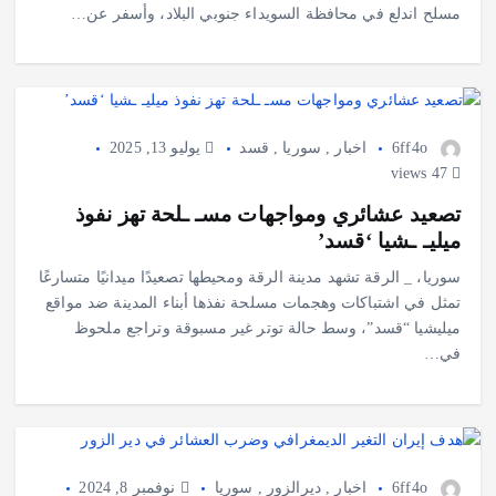
مسلح اندلع في محافظة السويداء جنوبي البلاد، وأسفر عن…
6ff4o
اخبار
,
سوريا
,
قسد
يوليو 13, 2025
47 views
تصعيد عشائري ومواجهات مسـ ـلحة تهز نفوذ
ميليـ ـشيا ‘قسد’
سوريا، _ الرقة تشهد مدينة الرقة ومحيطها تصعيدًا ميدانيًا متسارعًا
تمثل في اشتباكات وهجمات مسلحة نفذها أبناء المدينة ضد مواقع
ميليشيا “قسد”، وسط حالة توتر غير مسبوقة وتراجع ملحوظ
في…
6ff4o
اخبار
,
ديرالزور
,
سوريا
نوفمبر 8, 2024