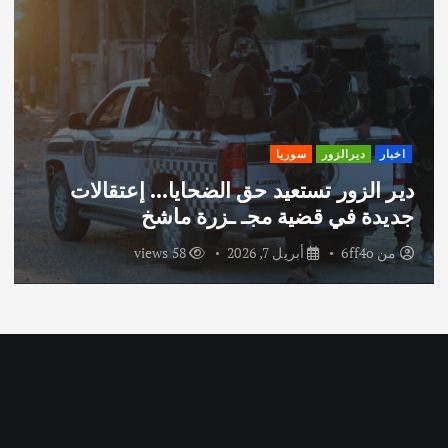
اخبار
ديرالزور
سوريا
دير الزور تستعيد حق الضحايا… إعتقالات
جديدة في قضية مجـ ـزرة ماشخ
من
6ff4o
أبريل 7, 2026
58 views