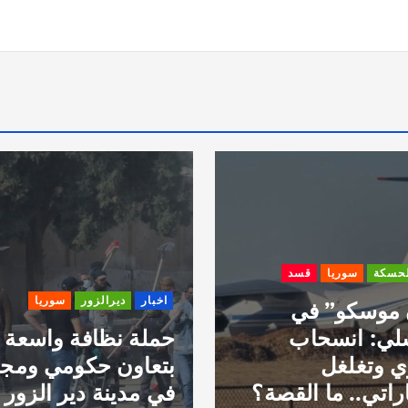
لحسكة
سوريا
قسد
اخبار
ديرالزور
سوريا
 موسكو” في
لي: انسحاب
حملة نظافة واسعة
 وتغلغل
بتعاون حكومي ومج
راتي.. ما القصة؟
في مدينة دير الزور