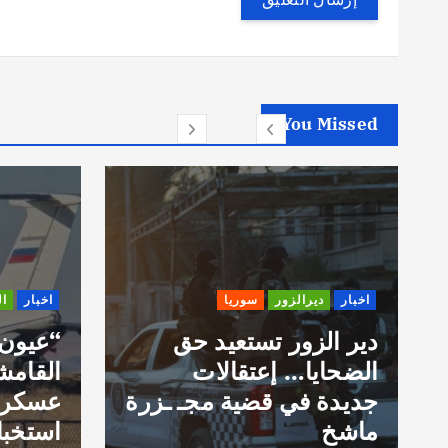
You Missed
اخبار
ديرالزور
سوريا
اخبار
ا
دير الزور تستعيد حق
“عيون
الضحايا… إعتقالات
القامش
جديدة في قضية مجـ ـزرة
عسكري
ماشخ
استخبا