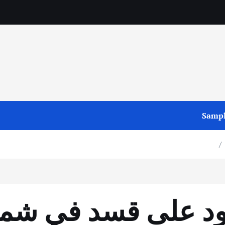
Sampl
سود على قسد في ش