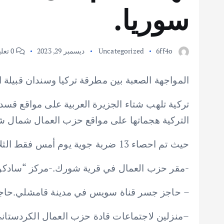
سوريا.
6ff4o
Uncategorized
ديسمبر 29, 2023
0 تعليق
المواجهة الصعبة بين مطرقة تركيا وسندان قبيلة ا
التركية هجماتها على مواقع حزب العمال شمال ش
حيث تم احصاء 13 ضربة جوية يوم أمس فقط الثلاثاء وهي:
-مقر حزب العمال في قرية شورك.-مركز “سادكوب”.موقع قرب مشفى كوفيد 19.-موقع 
– حاجز جسر قناة سويس في مدينة قامشلي.حاجز
–منزلين لاجتماعات قادة حزب العمال الكردستان