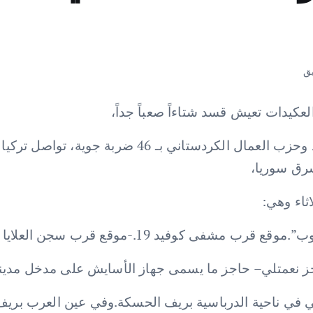
لعكيدات تعيش قسد شتاءاً صعباً جداً،
تركية تلهب شتاء الجزيرة العربية على مواقع قسد وحزب 
رق سوريا،
قرب سجن العلايا في مدينة القامشلي بريف الحسكة
 نعمتلي– حاجز ما يسمى جهاز الأسايش على مدخل مدين
ي في ناحية الدرباسية بريف الحسكة.وفي عين العرب بريف