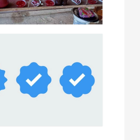
ا
ل
ا
ت