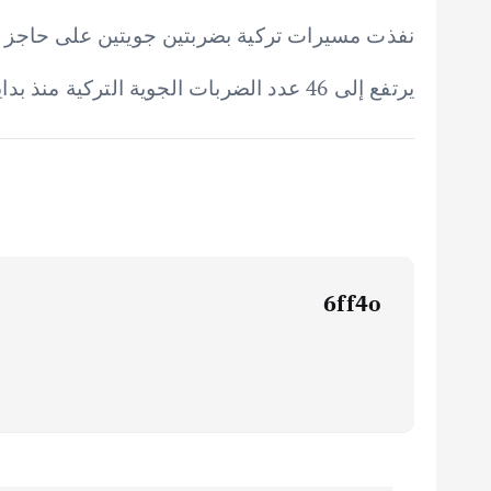
نفذت مسيرات تركية بضربتين جويتين على حاجز ب
يرتفع إلى 46 عدد الضربات الجوية التركية منذ بداية التصعيد، توزعت 31 موقع في الحسكة، و15 ضربة في عين العرب بريف الحسكة
6ff4o