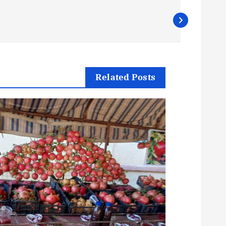
ت
ص
فّ
Related Posts
ح
ا
ل
م
ق