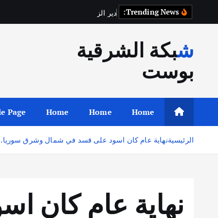
Trending News:
د
ي
ر
ا
ل
ز
و
ر
ت
س
ت
شبكة الشرقية
بوست
e Page
Home
Home
Home
الرئيسية
نهاية عام كان اسود على قسد في شمال وشرق سوريا.
نهاية عام كان ا