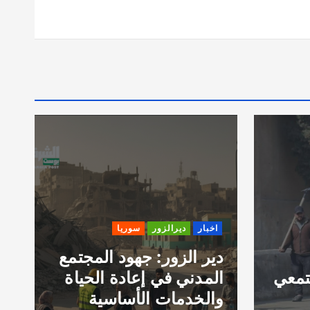
اخبار
ديرالزور
سوريا
دير الزور: جهود المجتمع
تمعي
المدني في إعادة الحياة
ر
والخدمات الأساسية
و