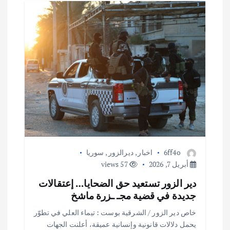
6ff4o
اخبار
,
ديرالزور
,
سوريا
أبريل 7, 2026
57 views
دير الزور تستعيد حق الضحايا… إعتقالات
جديدة في قضية مجـ ـزرة ماشخ
خاص دير الزور / الشرقية بوست : تيماء العلي في تطوّر
يحمل دلالات قانونية وإنسانية عميقة، أعلنت الجهات