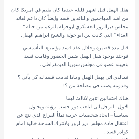
هفل الهفل قبل اشهر قليلة عندما كان يقيم في امريكا كان
من اشد المهاجمين والناقدين قسد وايضاً كان داعم لقائد
مجلس ديرالزور العسكري ابوخولة بالرغم من حالة ”
العداء ” التي كانت بين ابو خولة والشيخ ابراهيم الهفل.
قبل مدة قصيرة وخلال عقد قسد مؤتمرها التأسيسي
فوجئنا بوجود هفل الهفل ضمن الحضور وقامت قسد
بتعيينه عضو في مجلس سوريا الديمقراطي .
فمالذي اتى بهفل الهفل وماذا قدمت قسد له كي يأتي ؟
وقدومه يصب في مصلحة من ؟!
هناك احتمالين اثنين لاثالث لهما
الاول : الرجل اتى ليلعب دور حسب رؤيته ويحاول –
سياسياً – ايجاد شخصيات عربية تملأ الفراغ الذي نتج عن
اعتقال قادة مجلس ديرالزور ولاتترك الساحة خالية امام
كوادر قسد .