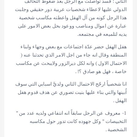
الثاني : قسد تواصلت مع الرجل بعد ضغوط التحالف
الدولي عليها لاعطاء شخصيات عربية دور حقيقي وجلبت
هذا الرجل كونه من آل الهفل واعطته مكاسب شخصية
عبارة عن اموال ومناصب ووعود بحل بعض الامور على
يديه لتلميعه في مجتمعه.
هفل الهفل حضر عدّة اجتماعات مع بعض وجهاء وابناء
المنطقة وقال انه جاء من اجل الامر الذي تحدثنا عنه (
الاحتمال الاول ) وانه لكل ديرالزور ولايبحث عن مكاسب
خاصة ، فهل هو صادق ؟! .
انا شخصياً ارجّح الاحتمال الثاني ولديَّ اسبابي التي سوف
اُبينها والتي بناء عليها بنيت تصوري عن هدف قدوم هفل
الهفل .
1- معروف عن الرجل سابقاً انه انتفاعي ولديه عدد من ”
التخبيصات ” وكل جهوده كانت تدور حول مكاسبه
الشخصية .