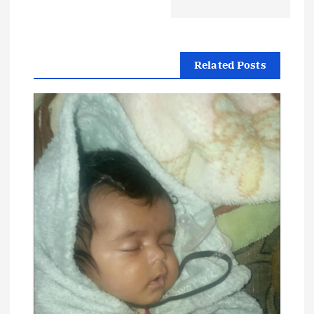
ل
م
Related Posts
ق
ا
ل
ا
ت