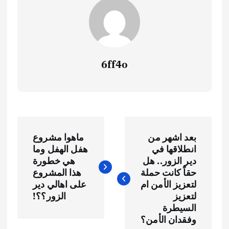
6ff4o
ت
بعد اشهر من
ماهوا مشروع
ص
انطلاقها في
هفل الهفل وما
دير الزور.. هل
هي خطورة
فّ
حقاً كانت حملة
هذا المشروع
لتعزيز الأمن ام
على اهالي دير
ح
لتعزيز
الزور؟؟!
السيطرة
وفقدان الأمن؟
ا