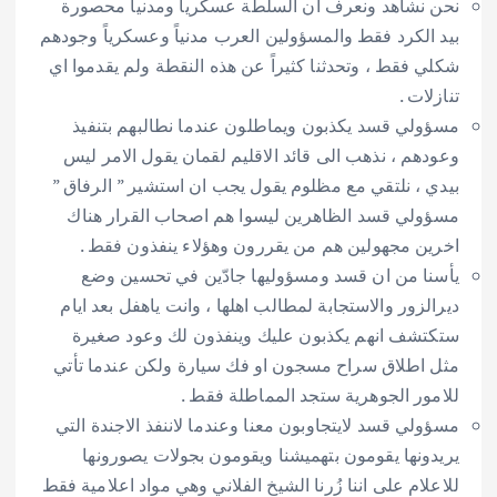
نحن نشاهد ونعرف ان السلطة عسكرياً ومدنياً محصورة
بيد الكرد فقط والمسؤولين العرب مدنياً وعسكرياً وجودهم
شكلي فقط ، وتحدثنا كثيراً عن هذه النقطة ولم يقدموا اي
تنازلات .
مسؤولي قسد يكذبون ويماطلون عندما نطالبهم بتنفيذ
وعودهم ، نذهب الى قائد الاقليم لقمان يقول الامر ليس
بيدي ، نلتقي مع مظلوم يقول يجب ان استشير ” الرفاق ”
مسؤولي قسد الظاهرين ليسوا هم اصحاب القرار هناك
اخرين مجهولين هم من يقررون وهؤلاء ينفذون فقط .
يأسنا من ان قسد ومسؤوليها جادّين في تحسين وضع
ديرالزور والاستجابة لمطالب اهلها ، وانت ياهفل بعد ايام
ستكتشف انهم يكذبون عليك وينفذون لك وعود صغيرة
مثل اطلاق سراح مسجون او فك سيارة ولكن عندما تأتي
للامور الجوهرية ستجد المماطلة فقط .
مسؤولي قسد لايتجاوبون معنا وعندما لاننفذ الاجندة التي
يريدونها يقومون بتهميشنا ويقومون بجولات يصورونها
للاعلام على اننا زُرنا الشيخ الفلاني وهي مواد اعلامية فقط