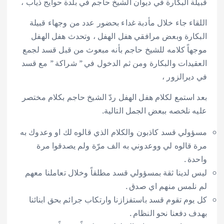
قبيلة البكارة في ديوان الشيخ حاجم في بلدة حوايج ذياب ،
اللقاء جاء خلال مأدبة غداء بحضور عدد من وجهاء قبيلة
البكارة وبعض مرافقي هفل الهفل ، وتحدث هفل الهفل
موجهاً كلامه للشيخ حاجم بأنه مبعوث من قبل قسد لجمع
العقيدات والبكارة ومن ثم الدخول في ” شراكة ” مع قسد
في ديرالزور ،
بعد استمع لكلام هفل الهفل ردّ الشيخ حاجم بكلام مختصر
عليه نلخصه ببعض الجمل التالية.
مسؤولي قسد كاذبون والكلام الذي قالوه لك او وعدوك به
مرة قالوه لي ووعدوني به الف مرّة ولم يصدقوا مرة
واحدة .
ليس لدينا ثقة بمسؤولي قسد مطلقاً وخلال تعاملنا معهم
لم نلمس منهم اي صدق .
كل يوم تقوم قسد باستفزازنا وارتكاب جرائم بحق ابنائنا
بهدف دفعنا نحو النظام .