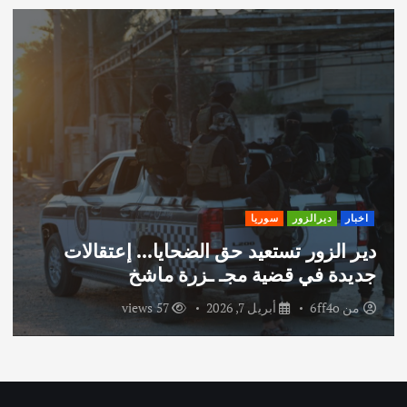
اخبار
ديرالزور
سوريا
دير الزور تستعيد حق الضحايا… إعتقالات
جديدة في قضية مجـ ـزرة ماشخ
من
6ff4o
أبريل 7, 2026
57 views