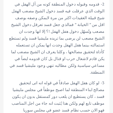
2- قدومه وقبوله دخول المنطقة كونه من آل الهفل في
الوقت الذي عرقلت فيه قسد دخول الشيخ مصعب الهفل
شيخ قبيلة العقيدات اكثر من مرة لايمكن وصفه بوصف
اقل من ” الخيانة ” فمالذي جعل قسد تعرقل دخول الشيخ
مصعب وتُسهّل دخول هفل الهفل !؟ إلا انها وجدت ان
الشيخ مصعب لن يرضى بما تريده مليشيا قسد ولم تستطع
استمالته بينما هفل الهفل وجدت انها يمكن ان تستعمله
كأداة لتحقيق مصالحها ، وكلنا يعرف ان الشيخ مصعب لما
يكن قادم لاشعال حرب او قتال بل كان قدومه ايضاً في
مساعي سياسية ولكن مطالبه تنهي وجود مليشيا قسد في
المنطقة.
3- لو كان هفل الهفل صادقاً في قوله انه اتى لتحقيق
مصالح ابناء المنطقة لما اصبح موظفاً في مجلس مليشيا
قسد ، كان يستطيع ان يلعب دور كمستقل بدون ان يكون
موظف تابع لهم ولكن هذا يُثبت انه جاء من اجل المناصب
فهو الان حسب نظام قسد عضو في مجلس سوريا