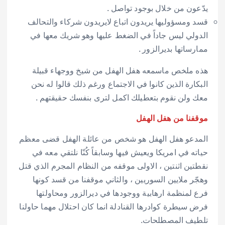
يدّعون من خلال بوجود تواصل .
قسد ومسؤوليها يريدون اتباع لايريدون شركاء والتحالف
الدولي ليس جاداً في الضغط عليها وهو شريك معها في
ممارساتها بديرالزور .
هذه ملخص ماسمعه هفل الهفل من شيخ ووجهاء قبيلة
البكارة الذين كانوا في الاجتماع ورغم ذلك قالوا له نحن
معك ولن نقوم بتعطيلك اكمل لترى بنفسك حقيقتهم .
موقفنا من هفل الهفل
المدعو هفل الهفل هو شخص من عائلة الهفل قضى معظم
حياته في امريكا ويعيش فيها وسابقاً كُنّا نلتقي معه في
نقطتين اثنتين ، الاولى موقفه من النظام المجرم الذي قتل
وهجّر ملايين السوريين ، والثاني موقفنا من قسد كونها
فرع لمنظمة ارهابية ووجودها في ديرالزور ومحاولتها
فرض سيطرة كوادرها القنادلة انما كان احتلال مهما حاولنا
تلطيف المصطلحات.