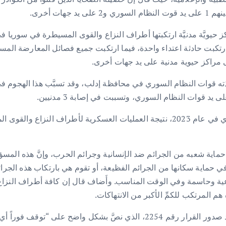
م ارتكبت حادثة اعتداء واحدة، فيما ارتكبت جميع فصائل المعارضة ال
ماية شعبه من الجرائم ضد الإنسانية وجرائم الحرب، وإنَّ هذه المسؤو
ي حماية سكانها من الجرائم الفظيعة، أو تقوم هي بارتكاب هذه الجر
عية وحاسمة وفي الوقت المناسب. وأَضاف قال إن كافة أطراف النزاع ف
 المرتكب للكمِّ الأكبر من الانتهاكات.
أكد التقرير أنَّ على مجلس الأمن اتخاذ إجراءات إضافية بعد صدور القرار رقم 54