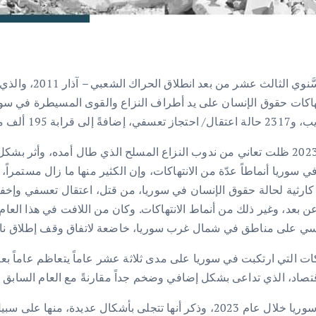
لاهاي- أصدرت الشبكة
قال التقرير -الذي جاء في 180 صفحة- إن سوريا في عام 2023 ظلت تعاني من ندوب النزاع المسل
ريا أنماطاً عدّة من الانتهاكات، وإن الكثير منها ما زال مستمراً، 
اعاً كارثية لحالة حقوق الإنسان في سوريا، من قتل، اعتقال تعسفي 
ن بعد، وغير ذلك من أنماط الانتهاكات. وكان من اللافت في هذا الع
 على مناطق في شمال غرب سوريا، خاضعة لاتفاق وقف إطلاق نار منذ 
انتهاكات التي ارتكبت في سوريا على مدى ثلاثة عشر عاماً يتعاظم عاما
ذي تداعى بشكل إضافي وضخم جداً مقارنةً مع العام السابق 2022 والأسبق 2021.
لاحظ التقرير استمراراً لانتهاكات حقوق الإنسان في عموم سوريا خلال عام 2023، وذكر أ