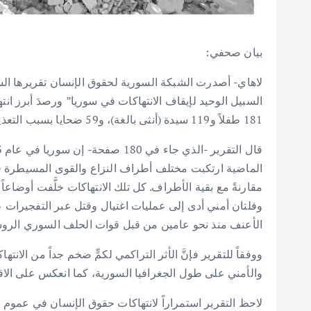
بيان صحفي:
181 طفلاً و119 سيدة (أنثى بالغة)، و59 ضحايا بسبب التعذيب، و2317 حالة اعتقال/ احتجاز تعسفي، إضافةً إلى قرابة 195 ألف مشرد قسرياً.
الماضية ارتكبت مختلف أطراف النزاع والقوى المسيطرة في سو
مقارنةً مع بقية الأطراف. كل تلك الانتهاكات خلَّفت أوض
وفلتان أمني أدى إلى عمليات اغتيال وقتل عبر التفجيرات ع
الأعنف منذ نحو عامين من قبل قوات الحلف السوري الروسي
ووفقاً للتقرير فإنَّ الأثر التراكمي لكمٍّ ضخم جداً من ال
والأمني على طول الجغرافيا السورية، كما انعكس على الاقتصاد، ال