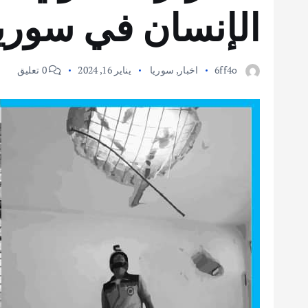
الإنسان في سوريا ف
6ff4o
اخبار
,
سوريا
يناير 16, 2024
0 تعليق