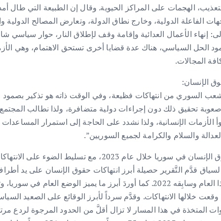
تعذيب، الهجمات على المراكز الحيوية. وقال إن الطبيعة التي طال أم
ت الفاعلة الدولية، وخارج نطاق الدولة، وتعارض المصالح الدولية والإق
نهاء الأعمال العدائية وإقامة وقف لإطلاق النار، حوار سياسي شامل
مود الحل السياسي، هناك عدة قضايا أخرى تستحق الاهتمام، وهي الأزمة
فة المجالات.
وق الإنسان:
له الشعب السوري من انتهاكات فظيعة، وفي الوقت ذاته هو تذكير بصمو
عوبة تحقيق ذلك دون إجراءات دولية متضافرة، ولذا نطالب المجتمع ال
أ الأزمات الإنسانية، ولذا نشدد على الحاجة إلى استمرار المساعدات الإ
العدالة والسلام والكرامة لجميع السوريين”.
قال التقرير إنه يهدف إلى تقديم لمحة عميقة عن حالة حقوق الإن
وعقدَ مقارنات بين أبرز أنماط الانتهاكات التي سجلها في هذا العام وسابِقه 2022. كم
التي وقعت خلالها الانتهاكات. وقدَّم سرداً لأبرز الوقائع على الصعيد 
ت المتخذة في هذا المسار لا تزال أقلَّ من الحدود المرجوة لردع مرت