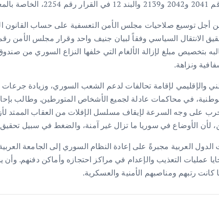
 سوريا.
من أجل توسيع صلاحيات مجلس الأمن التعسفية على حساب القانون ا
البه بتخصيص مبلغ لإزالة الألغام التي خلفها النزاع السوري من صندو
افية ونزاهة.
ني والإقليمي لإقامة تحالفات لدعم الشعب السوري، وزيادة جرعات الدع
 الوطنية، في محاكمات عادلة لجميع الأشخاص المتورطين. وطالب بإحالة
رب على وجه السرعة لإيقاف مسلسل الإفلات من العقاب الممتد لأز
، لأن الأوضاع في سوريا ما تزال غير آمنة، والضغط في سبيل تحقيق ا
ن أسماء ضحايا عمليات التعذيب والإعدام في مراكز احتجازه وأماكن دفنهم.
كانت رتبهم ومناصبهم الأمنية والعسكرية.