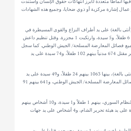
لمسار، وقال إنها أصدرت في عام 2023 قرابة 75 تقريراً ونشرت قرابة 856 خبراً، تناولت فيها أنماطاً متعددة لأبرز انتهاكات حقوق الإنسان واستندت
 مسعفين، أو عمال إشارة مركزية أو ذوي ضحايا، وجميع هذه الشهادات
 الشبكة السورية لحقوق الإنسان في عام 2023، فقد تم توثيق مقتل 1032 مدنياً بينهم 181 طفلاً و119 سيدة (أنثى بالغة) على يد أطراف النزاع والقوى المسيطرة في
سوريا، قتل منهم النظام السوري 225 مدنياً بينهم 57 طفلاً، و24 سيدات، وارتكب 5 مجزرة. فيما قتلت القوات الروسية 20 بينهم 6 طفلاً، و5 سيدة، وارتكبت 1 مجزرة. وقتل تنظيم داعش
 بينهم 2 طفلاً و5 سيدة. وسجَّل التقرير مقتل 17 مدنياً، بينهم 5 طفلاً، و1 سيدة على يد جميع فصائل المعارضة المسلحة/ الجيش الوطني. كما سجل
قتل قوات سوريا الديمقراطية 74 مدنياً بينهم 9 طفلاً، و10 سيدة. وسجل قتل 5 مدنياً على يد قوات التحالف الدولي. وسجَّل التقرير مقتل 674 مدنياً بينهم 102 طفلاً، و74 سيدة على يد
بحسب التَّقرير فقد بلغت حصيلة حالات الاعتقال/ الاحتجاز التَّعسفي في عام 2023 قرابة 2317 حالة بينها 129 طفلاً و87 سيدة (أنثى بالغة)، بينها 1063 بينهم 24 طفلاً، و49 سيدة على يد
قوات النظام السوري، و248 على يد هيئة تحرير الشام بينهم 4 طفلاً و7 سيدة. و365 بينهم 10 أطفال، و25 سيدة على يد جميع فصائل المعارضة المسلحة/ الجيش الوطني، و641 بينهم 91
وجاء في التَّقرير أنَّ ما لا يقل عن 59 أشخاص قتلوا بسبب التَّعذيب في عام 2023، يتوزعون على النحو التالي: 34 على يد قوات النظام السوري، بينهم 1 طفلاً و1 سيدة، و10 أشخاص بينهم
1 طفل على يد قوات سوريا الديمقراطية، و3 على يد جميع فصائل المعارضة المسلحة/ الجيش الوطني، و8 أشخاص بينهم 1 سيدة على يد هيئة تحرير الشام، و4 أشخاص على يد جهات
وركَّز التقرير على أبرز الانتهاكات التي وقعت ضدَّ الكوادر الطبية والإعلامية، حيث قال إن حصيلة الضحايا الذين قتلوا من الكوادر الطبية بلغت 4 بينهم 1 سيدة، وجميعهم قتلوا على يد