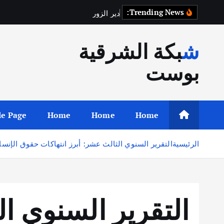
Trending News:
د
ي
ر
ا
ل
ز
و
ر
ت
س
ت
ع
ي
د
شبكة الشرقية
بوست
e Page
Home
Home
Home
الرئيسية
التقرير السنوي الثالث عشر: أبرز انتهاكات حقوق الإنسان 
التقرير السنوي ا