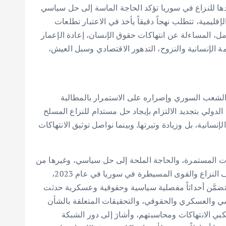
دها للنزاع في سوريا تؤكد الحاجة الماسة إلى حل سياسي
ليمية، تتطلب نهجاً دقيقاً يأخذ في الاعتبار تطلعات
، المساءلة عن انتهاكات حقوق الإنسان، إعادة الإعمار
 الإنسانية والنزوح، التدهور الاقتصادي وسبل العيش،
د الشعب السوري وإصراره على الاستمرار بالمطالبة
دولي بتجديد الالتزام بإيجاد حل مستدام للنزاع المسلح
نسانية، بل وزيادة وتيرتها. وبينما نواصل توثيق الانتهاكات
سان في سوريا خلال عام 2023، مع تسليط الضوء على الانتهاكات المستمرة، والحاجة الملحة إلى حل سياسي، وغيرها من
القضايا الحاسمة التي تؤثر على الشعب السوري. وفي هذا السياق قدَّم التَّقرير حصيلة أبرز انتهاكات حقوق الإنسان على يد أطراف النزاع والقوى المسيطرة في سوريا في عام 2023،
ا أوردَ أبرز ما يميز الوضع العام في سوريا، وتضمَّن أحداثاً مفصلية سياسية وحقوقية وعسكرية حدثت
السياسي والعسكري والحقوقي، والتحقيقات المتعلقة بالشأن
كبي الانتهاكات ومحاسبتهم، وأشارَ إلى دور الشبكة