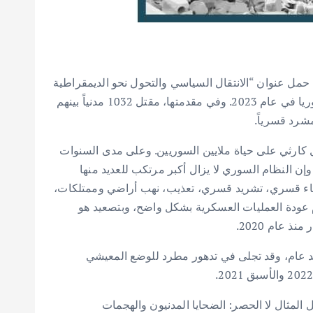
 السورية لحقوق الإنسان تقريرها السَّنوي الثالث عشر من بعد انطلاق الحراك الشعبي – آذار 2011، والذي حمل عنوان “الانتقال السياسي والتحول نحو الديمقراطية
السبيل الوحيد لإيقاف الانتهاكات في سوريا” ورصدَ أبرز انتهاكات حقوق الإنسان على يد أطراف النزاع والقوى المسيطرة في سوريا في عام 2023. وفي مقدمتها، مقتل 1032 مدنياً بينهم
ح الذي طال أمده، وأثر بشكل كارثي على حياة ملايين السوريين. وعلى مدى السنوات
وإن النظام السوري لا يزال أكبر مرتكب للعديد منها
وإخفاء قسري، تشريد قسري، تعذيب، نهب أراضي وممتلكات،
ام عودة العمليات العسكرية بشكل واضح، وبتصعيد هو
عام 2020.
ً بعد عام، وقد تجلى في تدهور مطرد للوضع المعيشي
نها تتجلى بأشكال عديدة، منها على سبيل المثال لا الحصر: الضحايا المدنيون والهجمات