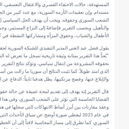
المستهدفة، حالات الاختفاء القسري والاعتقال التعسفي، ال
مستدام. وإن تعقيدات الأزمة السورية، مع عدد كبير من الجها
الشعب السوري وحقوقه. ويجب أن يهدف الحل السياسي إلى: إ
والتأهيل. وبحسب التقرير فإضافةً إلى النزاع المستمر، وج
الأطفال والشباب، وحقوق المرأة ومشاركتها النشطة في كا
يقول فضل عبد الغني المدير التنفيذي للشبكة السورية لحق
“يُعدُّ هذا التقرير بمثابة وثيقة تاريخية تسجل ما تعرض 
بحقوقه المشروعة من انتقال سياسي، وتؤكد نتائج التقرير ص
الذي امتد طويلاً. كما تثبت النتائج أن سوريا ما زالت من أسو
والإبلاغ عنها، وفضح مرتكبيها، يظل هدفنا ثابتاً: الدفاع عن 
في عام 2023 ليعطي صورة أوضح عن سياق الأحداث 
السوري. كما تطرق إلى مسار المحاسبة لافتاً إلى أن الخطوا