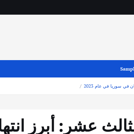
Sampl
في سوريا في عام 2023
لثالث عشر: أبرز انت