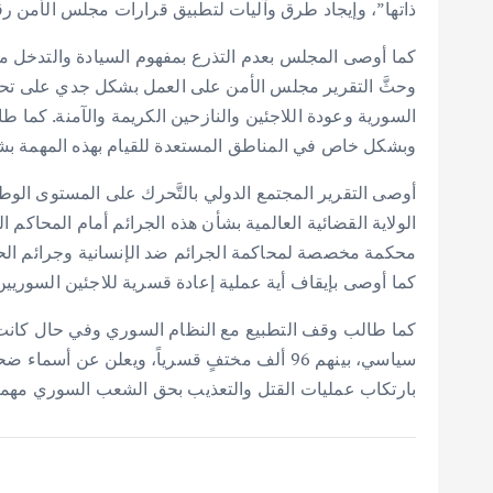
ذاتها”، وإيجاد طرق وآليات لتطبيق قرارات مجلس الأمن رقم 2041 و2042 و2139 والبند 12 في القرار رقم 2254، الخاصة بالمعتقلين والمختفين قسرياً في
كما أوصى المجلس بعدم التذرع بمفهوم السيادة والتدخل 
السورية وعودة اللاجئين والنازحين الكريمة والآمنة. كما ط
وبشكل خاص في المناطق المستعدة للقيام بهذه المهمة بشف
أوصى التقرير المجتمع الدولي بالتَّحرك على المستوى الوط
الولاية القضائية العالمية بشأن هذه الجرائم أمام المحاكم
محكمة مخصصة لمحاكمة الجرائم ضد الإنسانية وجرائم الح
كما أوصى بإيقاف أية عملية إعادة قسرية للاجئين السوريين
سياسي، بينهم 96 ألف مختفٍ قسرياً، ويعلن ع
بارتكاب عمليات القتل والتعذيب بحق الشعب السوري مهما 