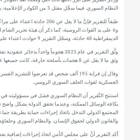
النظام السوري. فيما سجَّل مقتل 3 من الكوادر الإعلامية، بينهم 1 على يد قوت النظام السوري و2 على يد جهات أخرى.
و6 على يد القوات الروسية، كما ذكر أن هيئة تحرير الشا
الديمقراطية 48 حادثة، وسجّل التقرير 9 حوادث اعتداء على مراكز حيوية مدنية على يد جهات أخرى.
وثق ما لا يقل عن 8 هجمات بأسلحة حارقة، كانت جميعها على يد قوات النظام السوري، وتسببت في إصابة 3 مدنيين.
العسكرية لقوات الحلف السوري الروسي.
استنتج التَّقرير أن النظام السوري فشل في مسؤوليته في ح
بكافة الوسائل الممكنة، وعندما تخفق الدولة بشكل واضح ف
المجتمع الدولي التدخل باتخاذ إجراءات حماية بطريقة جما
والقانون الدولي لحقوق الإنسان، والنظام السوري وحلفاؤه هم