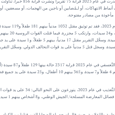
السورية لحقوق الإنسان في دعم هذا ا
لضحايا تعرضوا لمختلف أنماط الانتهاكات، أو لـمُصابين أو ناجين من الهجمات، أو
 مأخوذة من مصادر مفتوحة.
وفقاً لقاعدة بيانات
1 مدنياً، فيما قتلت هيئة تحرير الشام 16