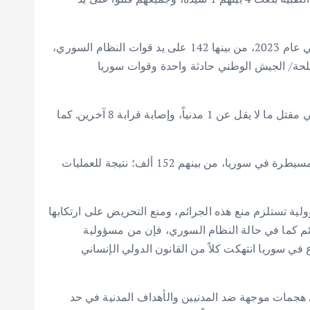
طبقاً للتقرير فإنَّ ما لا يقل عن 206 حادثة اعتداء على مراكز حيويَّة مدنيَّة ارتكبتها أطراف النزاع والقوى المسيطرة في سوريا في عام 2023، من بينها 142 على يد قوات النظام السوري،
مسلحة/ الجيش الوطني حادثة واحدة وقوات سوريا
وثَّق التقرير في عام 2023 هجوماً واحداً بذخائر عنقودية نفذته قوات النظام السوري في محافظة إدلب، وقد تسبَّب هذا الهجوم في مقتل ما لا يقل عن 1 مدنياً، وإصابة قرابة 8 آخرين. كما
وقال إن قرابة 195 ألف شخص قد تعرضوا للتشريد القسري في عام 2023، نتيجة العمليات العسكرية لأطراف النزاع والقوى المسيطرة في سوريا، من بينهم 152 ألف؛ نتيجة للعمليات
لية تستلزم منع هذه الجرائم، ومنع التحريض على ارتكابها
ائم كما في حالة النظام السوري، فإن من مسؤولية
ي سوريا انتهكت كلاً من القانون الدولي الإنساني
22، الذي نصَّ بشكل واضح على “توقف فوراً أي هجمات موجهة ضد المدنيين والأهداف المدنية في حد