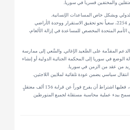
لدولي وبشكل خاص المساعدات الإنسانية.
وحثَّ التقرير مجلس الأمن على العمل بشكل جدي على تحقيق الانتقال السياسي وفقاً لبيان جنيف واحد وقرار مجلس الأمن رقم 2254، سعياً نحو تحقيق الاستقرار ووحدة الأراضي
ق الأمم المتحدة المخصص للمساعدة في إزالة الألغام،
م المقدَّمة على الصَّعيد الإغاثي. والسَّعي إلى ممارسة
 الوضع في سوريا إلى المحكمة الجنائية الدولية أو إنشاء
يد من عقد من الزمن في سوريا.
نتقال سياسي يضمن عودة تلقائية لملايين اللاجئين.
كما طالب وقف التطبيع مع النظام السوري وفي حال كانت الدول العربية مجبرةً على إعادة النظام السوري إلى الجامعة العربية، فعليها اشتراط أن يفرج فوراً عن قرابة 136 ألف معتقلٍ
 وأن يسمح ببدء عملية محاسبة مستقلة لجميع المتورطين