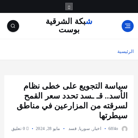
شبكة الشرقية
بوست
الرئيسية
سياسة التجويع على خطى نظام
الأسد.. قـ ـسد تحدد سعر القمح
لسرقته من المزارعين في مناطق
سيطرتها
6ff4o
اخبار
,
سوريا
,
قسد
مايو 28, 2024
0 تعليق