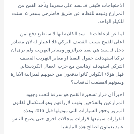
الاحتجاجات فتُبقى قـ ـسد على سعرها وتأخذ القمح من
المزارع وتبيعه للنظام عن طريق قاطرجي بسعر 55 سنت
للكيلو الواحد.
اما عن ادعاءات قـ ـسد الكاذبة انها لاتستطيع دفع ثمن
اعلى للقمح بسبب القصف التركي فلا اعتبار له لان مصادر
دخل قـ ـسد هي نفط ديرالزور ومعابر التهريب ولم نرى ان
تركيا استهدفت حقول النفط او معابر التهريب القصف
التركي استهدف ارهابيين مع حزب العمال الكردستاني
فهل هؤلاء الكوادر كانوا يدفعون من جيوبهم لميزانية الادارة
وبموتهم انقطعت الدفعات؟
اخيراً ان قرار تسعيرة القمح هو سرقة لتعب وجهود
المزارعين والفلاحين ونهب لارزاقهم وهو استكمال لقانون
المرور وحجز السيارات التي موديلها قبل 2016 وهذه
القرارات سيتبعها قرارات بمجالات اخرى حتى يصبح الناس
عبيد يعملون لصالح هذه المليشيا.