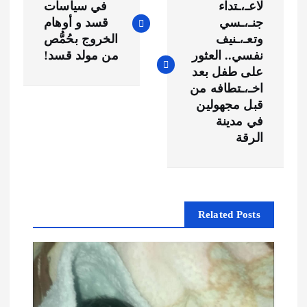
ص
لاعـ،ـتداء
في سياسات
جنـ،ـسي
قسد و أوهام
فّ
وتعـ،ـنيف
الخروج بحُمُّص
نفسي.. العثور
من مولد قسد!
ح
على طفل بعد
اخـ،ـتطافه من
ا
قبل مجهولين
في مدينة
ل
الرقة
م
ق
Related Posts
ا
ل