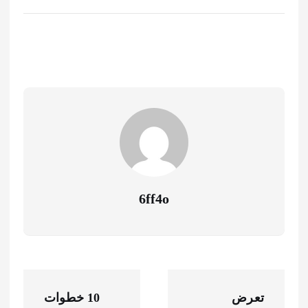
6ff4o
ت
تعرض
10 خطوات