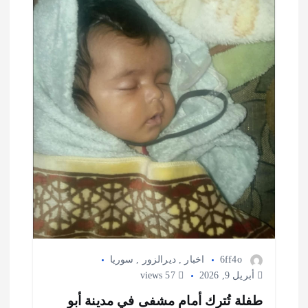
ا
ت
6ff4o
اخبار
,
ديرالزور
,
سوريا
أبريل 9, 2026
57 views
طفلة تُترك أمام مشفى في مدينة أبو