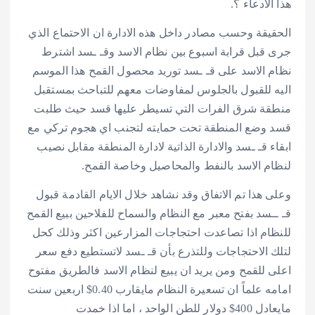
هذا الادعاء ؟.
الحقيقة وحسب مصادر داخل هذه الادارة ان الاحتماع الذي
جرى قبل قرابة اسبوع بين نظام الاسد وقـ ـسد اشترط
نظام الاسد على قـ ـسد توريد محصول القمح هذا الموسم
اليه للقبول بالجلوس لمفاوضات معهم للتباحث بمستقبل
منطقة شرق الفرات التي تسيطر عليها قسد حيث طلبت
قسد وضع المنطقة تحت حمايته لتجنب اي هجوم تركي مع
ابقاء قـ ـسد والادارة الذاتية لادارة المنطقة مقابل نصيب
لنظام الاسد بالنفط والمحاصيل وخاصة القمح.
وعلى هذا تم الاتفاق وقد نشاهد خلال الايام القادمة قبول
قـ ــسد بفتح معبر مع النظام والسماح للفلاحين ببيع القمح
للنظام اذا تصاعدت احتجاجات المزارعين اكثر وذلك كحل
لتلك الاحتجاجات وللتذرع بأن قـ ـسد لاتستطيع دفع سعر
اعلى للقمح ومن يريد ان يبيع لنظام الاسد فالطريق مفتوح
امامه علماً ان تسعيرة النظام مايقارب 0.40$ اربعين سنت
مايعادل 400$ دولار للطن الواحد ، اما اذا خمدت