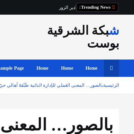
Trending News:
د
ي
ر
ا
ل
ز
و
ر
ت
س
ت
ع
ي
د
ح
ق
شبكة الشرقية
بوست
ample Page
Home
Home
Home
الرئيسية
بالصور… المعنى العَملي للإدارة الذاتية طَبّقهُ أهالي ح
بالصور… المعنى الع