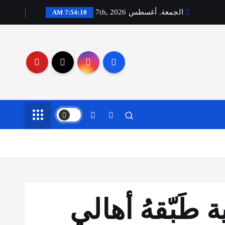
الجمعة. أغسطس 7th, 2026
7:54:11 AM
 طَبّقهُ أهالي