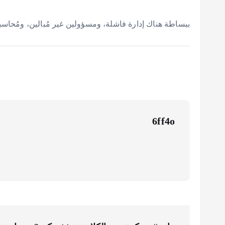
ببساطة هناك إدارة فاشلة، ومسؤولين غير مُبالين، ومُحاسب
6ff4o
ت