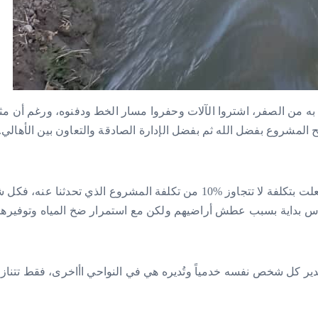
وا به من الصفر، اشتروا الآلات وحفروا مسار الخط ودفنوه، ورغم أن مثل
ح المشروع بفضل الله ثم بفضل الإدارة الصادقة والتعاون بين الأهالي.
لو أرادت قسد وإدارتها الذاتية تشغيل مثل هذه المشاريع لفعلت بتكلفة لا تتجاوز 0‎%‎
ناس بداية بسبب عطش أراضيهم ولكن مع استمرار ضخ المياه وتوفيرها
 يُدير كل شخص نفسه خدمياً وتُديره هي في النواحي اأاخرى، فقط تتن