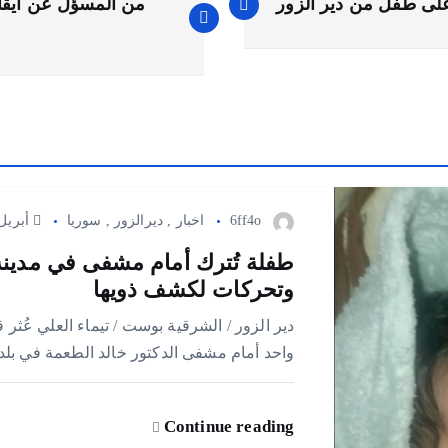
من المسؤل عن ايقاف
6ff4o
اخبار
,
ديرالزور
,
سوريا
أبريل 9, 26
طفلة تُترك أمام مشفى في مدين
وتحركات لكشف ذويها
دير الزور / الشرقية بوست / تيماء العلي عُثر
واحد أمام مشفى الدكتور خالد الطعمة في بلد
Continue reading