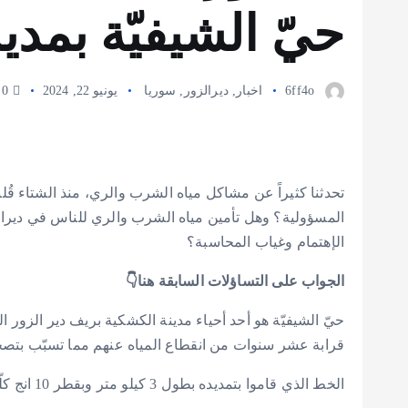
حيّ الشيفيّة بمد
6ff4o
اخبار
,
ديرالزور
,
سوريا
يونيو 22, 2024
0 تعليق
تحدثنا كثيراً عن مشاكل مياه الشرب والري، منذ الشتاء
المسؤولية؟ وهل تأمين مياه الشرب والري للناس في ديرالزو
الإهتمام وغياب المحاسبة؟
الجواب على التساؤلات السابقة هنا👇
حيّ الشيفيّة هو أحد أحياء مدينة الكشكية بريف دير الزور 
قرابة عشر سنوات من انقطاع المياه عنهم مما تسبّب بتص
الخط الذي قاموا بتمديده بطول 3 كيلو متر وبقطر 10 انج كلّفهم مايقارب 350.000$ دولار، وتم توزيع التكلفة على الأهالي الذين يخدمهم هذا المشروع.