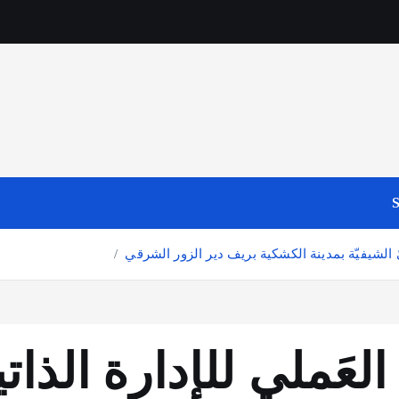
S
يّ الشيفيّة بمدينة الكشكية بريف دير الزور الشرقي
َملي للإدارة الذاتية