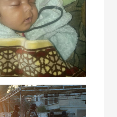
ل
ا
ت