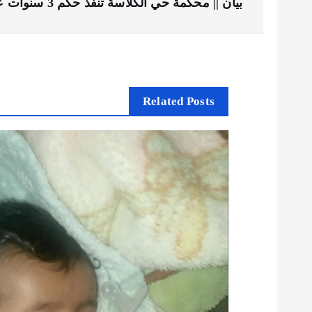
بيان || محكمة حي الكلاسة تنفذ حكم 3 سنوات على طفل من دير الزور
ص
فّ
ح
Related Posts
ا
ل
م
ق
ا