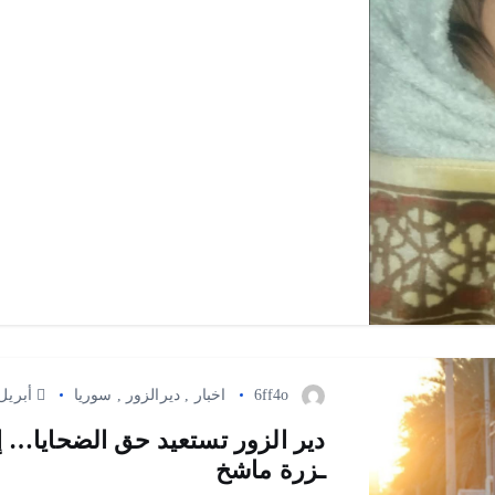
6ff4o
اخبار
,
ديرالزور
,
سوريا
أبريل 7, 26
دير الزور تستعيد حق الضحايا… 
ـزرة ماشخ