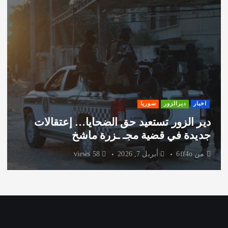
اخبار
ديرالزور
سوريا
دير الزور تستعيد حق الضحايا… إعتقالات
جديدة في قضية مجـ ـزرة ماشخ
من
6ff4o
أبريل 7, 2026
58 views