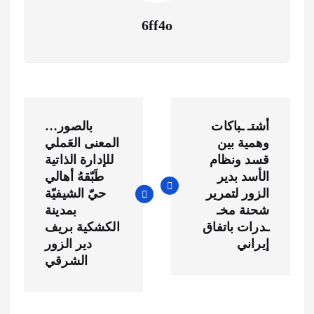
6ff4o
ت
أشتـ ـباكات
بالصور…
ص
وهمية بين
المعنى العَملي
قسد ونظام
للإدارة الذاتية
فّ
الأسد بدير
طَبّقهُ أهالي
الزور لتمرير
حيّ الشيفيّة
ح
شحنة مخـ
بمدينة
ـدرات باتفاق
الكشكية بريف
ا
إيراني
دير الزور
الشرقي
ل