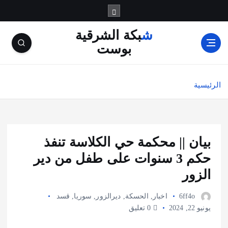
شبكة الشرقية
بوست
الرئيسية
بيان || محكمة حي الكلاسة تنفذ
حكم 3 سنوات على طفل من دير
الزور
6ff4o
اخبار
,
الحسكة
,
ديرالزور
,
سوريا
,
قسد
يونيو 22, 2024
0 تعليق