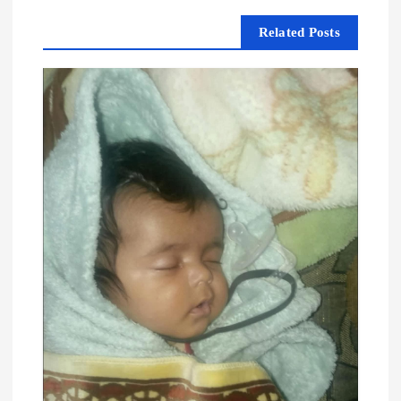
م
Related Posts
ق
ا
ل
ا
ت