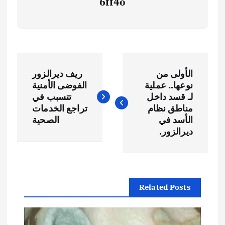
6ff4o
ت
الأولى من
ريف ديرالزور
ص
نوعها.. عملية
الفوضى الأمنية
لـ قسد داخل
تتسبب في
فّ
مناطق نظام
تراجع الخدمات
الأسد في
الصحية
ح
ديرالزور.
ا
ل
Related Posts
م