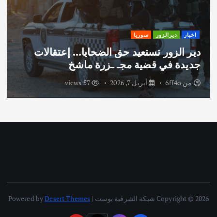
اخبار
الحسكة
سوريا
قسد
“عيون موسكو” في القامشلي: انسحاب
عسكري وتغلغل استخباراتي.. ما القصة؟
من
6ff4o
مارس 25, 2026
92 views
Copyright © 2026 شبكة الشرقية بوست | Powered by
Desert Themes