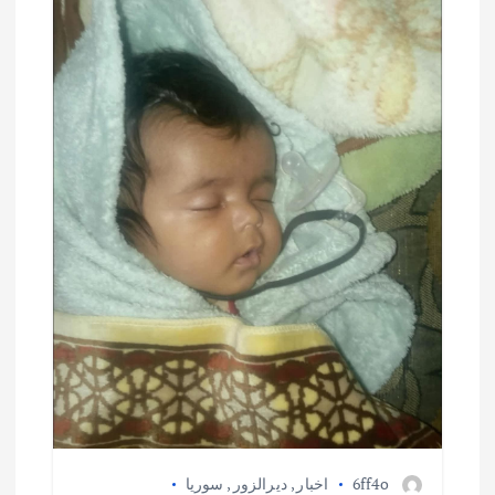
ق
ا
ل
ا
ت
6ff4o
اخبار
,
ديرالزور
,
سوريا