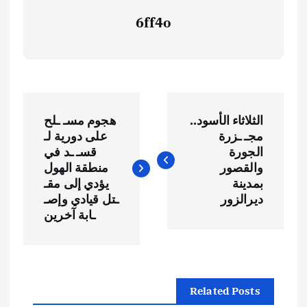
6ff4o
ت
الثلاثاء الأسود..
هجوم مسـ ـلح
ص
مجـ ـزرة
على دورية لـ
الجورة
قسـ ـد في
فّ
والقصور
منطقة الهول
بمدينة
يؤدي إلى مقـ
ح
ديرالزور
ـتل قيادي وإصـ
ـابة آخرين
ا
ل
Related Posts