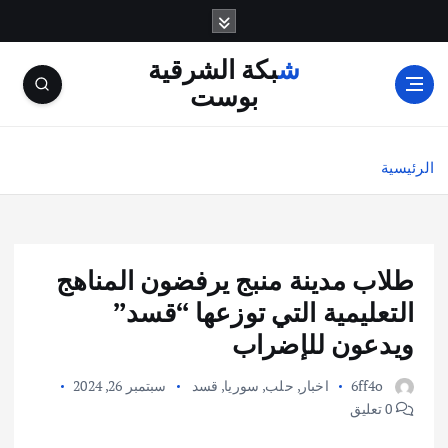
شبكة الشرقية
بوست
الرئيسية
طلاب مدينة منبج يرفضون المناهج
التعليمية التي توزعها “قسد”
ويدعون للإضراب
6ff4o
اخبار
,
حلب
,
سوريا
,
قسد
سبتمبر 26, 2024
0 تعليق