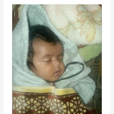
م
ق
ا
ل
ا
ت