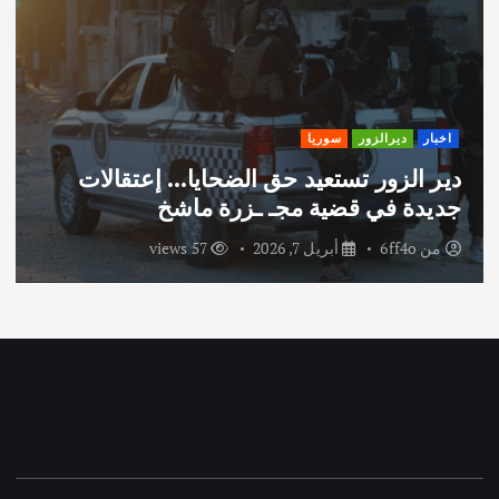
اخبار
ديرالزور
سوريا
دير الزور تستعيد حق الضحايا… إعتقالات
جديدة في قضية مجـ ـزرة ماشخ
من
6ff4o
أبريل 7, 2026
57 views