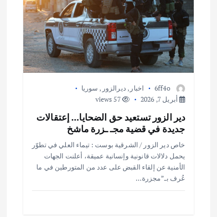
6ff4o
اخبار
,
ديرالزور
,
سوريا
أبريل 7, 2026
57 views
دير الزور تستعيد حق الضحايا… إعتقالات
جديدة في قضية مجـ ـزرة ماشخ
خاص دير الزور / الشرقية بوست : تيماء العلي في تطوّر
يحمل دلالات قانونية وإنسانية عميقة، أعلنت الجهات
الأمنية عن إلقاء القبض على عدد من المتورطين في ما
عُرف بـ”مجزرة…