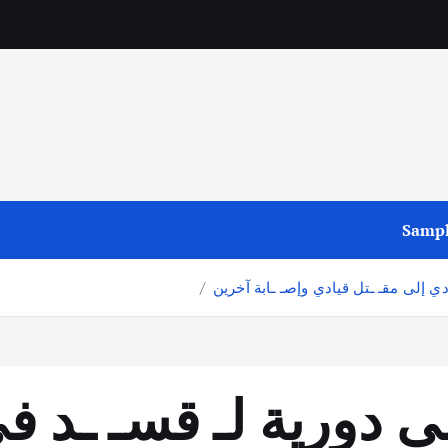
Sampl
 إلى مقـ ـتل قيادي وإصـ ـابة آخرين
 دورية لـ قسـ ـد ف