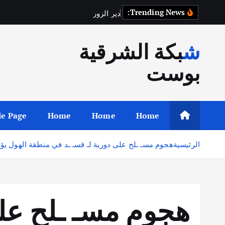
Trending News:
د
ي
ر
ا
ل
ز
و
ر
ت
س
ت
ع
ي
د
ح
ق
شبكة الشرقية
بوست
e Page
Home
Home
Home
الرئيسية
هجوم مسـ ـلح على دورية لـ قسـ ـد في منطقة الهول يؤدي
هجوم مسـ ـلح على