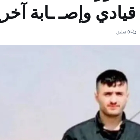
قيادي وإصـ ـابة آخر
0 تعليق