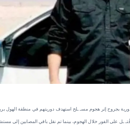
رية بجروح إثر هجوم مسـ ـلح استهدف دوريتهم في منطقة الهول بري
تـ ـل على الفور خلال الهجوم، بينما تم نقل باقي المصابين إلى مست