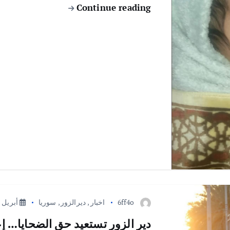
Continue reading
6ff4o
اخبار
,
ديرالزور
,
سوريا
أبريل 7, 2026
دير الزور تستعيد حق الضحايا… إ