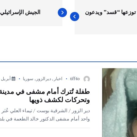
ي توزعها “قسد” ويدعون
الجيش الإسرائيل
6ff4o
اخبار
,
ديرالزور
,
سوريا
أبريل 9, 2026
طفلة تُترك أمام مشفى في مدينة
وتحركات لكشف ذويها
دير الزور / الشرقية بوست / تيماء العلي عُثر
واحد أمام مشفى الدكتور خالد الطعمة في بلد