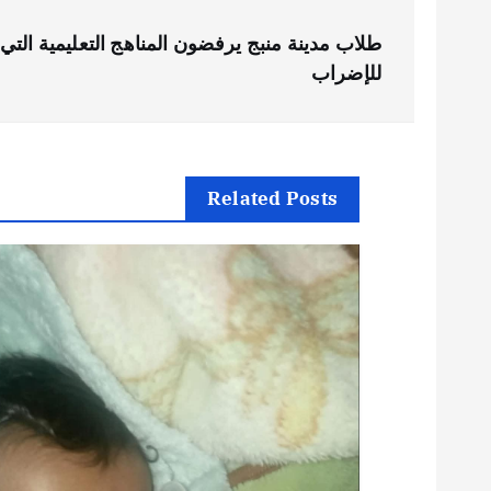
ت
طلاب مدينة منبج يرفضون المناهج التعليمية الت
ص
للإضراب
فّ
ح
Related Posts
ا
ل
م
ق