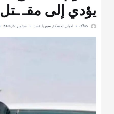
يؤدي إلى مقـ ـتل 
6ff4o
اخبار
,
الحسكة
,
سوريا
,
قسد
سبتمبر 27, 2024