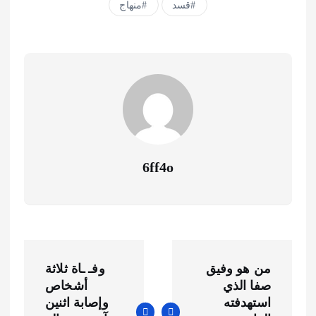
قسد
منهاج
6ff4o
ت
من هو وفيق
وفـ ـاة ثلاثة
ص
صفا الذي
أشخاص
استهدفته
وإصابة اثنين