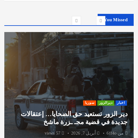
You Missed
اخبار
ديرالزور
سوريا
دير الزور تستعيد حق الضحايا… إعتقالات
جديدة في قضية مجـ ـزرة ماشخ
من
6ff4o
أبريل 7, 2026
57 views