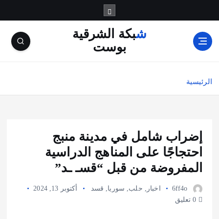
شبكة الشرقية
بوست
الرئيسية
إضراب شامل في مدينة منبج
احتجاجًا على المناهج الدراسية
المفروضة من قبل “قسـ ـد”
6ff4o
اخبار
,
حلب
,
سوريا
,
قسد
أكتوبر 13, 2024
0 تعليق