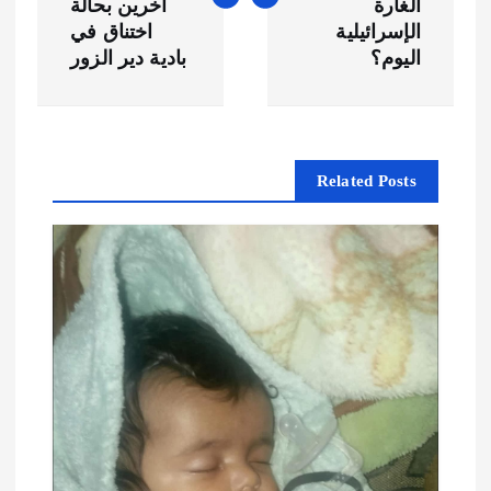
فّ
الغارة
آخرين بحالة
الإسرائيلية
اختناق في
ح
اليوم؟
بادية دير الزور
ا
ل
Related Posts
م
ق
ا
ل
ا