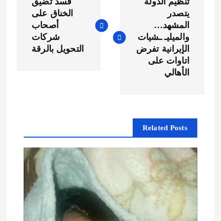
تنظيم الدولة
قسد تضيق
ص
يتصدر
الخناق على
المشهد…
أصحاب
فّ
والميليـ ـشيات
شركات
الإيرانية تفرض
التحويل بالرقة
ح
اتاوات على
الأهالي
ا
ل
Related Posts
م
ق
ا
ل