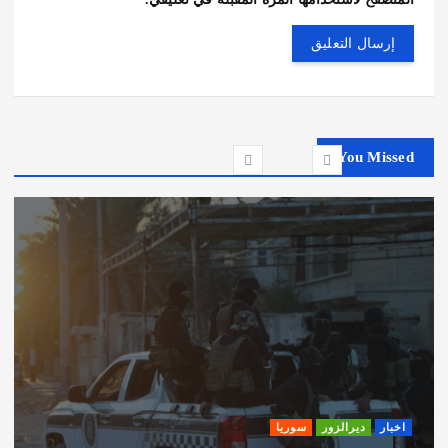
You Missed
اخبار
ديرالزور
سوريا