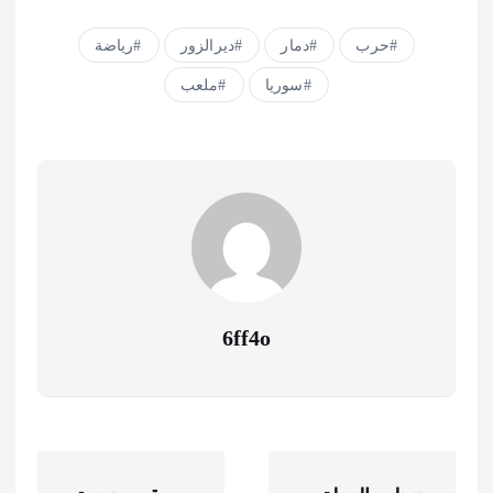
حرب
دمار
ديرالزور
رياضة
سوريا
ملعب
6ff4o
ت