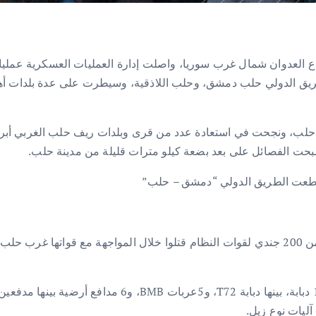
ع العدوان شمال غرب سوريا، واصلت إدارة العمليات العسكرية عمليات
يق الدولي حلب دمشق، وحلب اللاذقية، وسيطرت على عدة بلدات أهم
لب، ونجحت في استعادة عدد من قرى وبلدات ريف حلب الغربي أبرزها 
حت الفصائل على بعد بضعة كيلو مترات قليلة من مدينة حلب.
خسائر المعدات: استولت إدارة العمليات العسكرية على 16 دبا