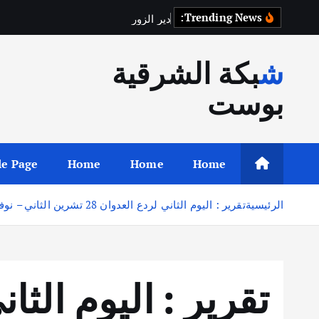
Trending News:
د
ي
ر
ا
ل
ز
و
ر
ت
س
ت
ع
ي
د
ح
ق
ا
ل
شبكة الشرقية
بوست
e Page
Home
Home
Home
الرئيسية
تقرير : اليوم الثاني لردع العدوان 28 تشرين الثاني – نوفمبر 2024.