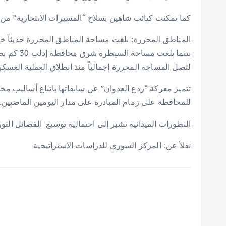
كما تمكنت كتائب شاهين بسلاح “المسيرات الانتحارية” م
المناطق المحررة: بلغت مساحة المناطق المحررة حديثاً خلال معركة ردع العد
بينما بلغت مساحة السيطرة شرق محافظة إدلب 30 كم بطول جبهة 7 كم وعمق 3 كم
لتصل المساحة المحررة إجمالياً منذ انطلاق العملية العسكرية إلى نحو 00
تتميز معركة “ردع العدوان” عن سابقاتها باتباع أساليب مخت
للمحافظة على زمام المبادرة على مدار اليومين الماضيين.
التطورات الميدانية تشير إلى احتمالية توسيع الفصائل الثو
نقلاً عن: المركز السوري للدراسات الاستراتيجية