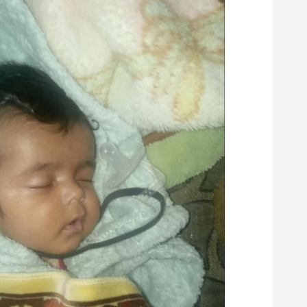
ا
ل
م
ق
ا
ل
ا
ت