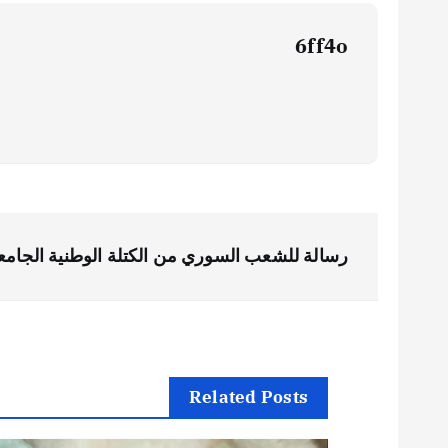
6ff4o
ت
رسالة للشعب السوري من الكتلة الوطنية الجامع
ص
فّ
ح
Related Posts