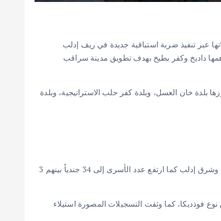
ها عبر تنفيذ ضربة استباقية جديدة في ريف إدلب
ها داديخ وكفر بطيخ بهدف تطويق مدينة سراقب
بلدة خان العسل، وبلدة كفر حلب الاستراتيجية، وبلدة
الخسائر البشرية: قالت إدارة العمليات العسكرية إن أكثر من 200 جندي لقوات النظام قتلوا خلال المواجهة مع قواتها غرب حلب وشرق إدلب كما ارتفع عدد الأسرى إلى 34 جندياً بينهم 3
بة، بينها دبابة T72، و5عربات BMB، و6 مدافع أرضية بينها مدفعين نوع فوذديكا، كما وثقت التسجيلات المصورة استيلاء