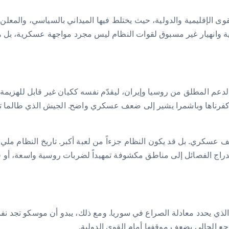
وى الإقليمية والدولية، حيث يختلط فيها الميداني بالسياسي، والمعل
ورية وانهيار غير مسبوق لقوات النظام ليس مجرد مواجهة عسكرية، ب
لدعم المطلق من روسيا وإيران، ليقدّم نفسه ككيان غير قابل للهزيم
ل كفرناها وباشمرا يشير إلى ضعف عسكري واضح. الجيش الذي طالما تغن
 عسكري. بل قد يكون النظام جزءاً من لعبة أكبر. تاريخ النظام مليء 
دراج الفصائل إلى مناطق مكشوفة تمهيداً لضربات روسية واسعة، أو
ذي يحدد معادلة الصراع في سوريا. ومع ذلك، يبدو أن موسكو تجد نف
 الحالي يضعف موقفها أمام القوى الدولية.