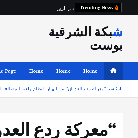
Trending News:
د
ي
ر
ا
ل
ز
و
ر
ت
س
ت
ع
ي
د
ح
ق
شبكة الشرقية
بوست
e Page
Home
Home
Home
الرئيسية
“معركة ردع العدوان” بين انهيار النظام ولعبة المصالح 
“معركة ردع العدوا