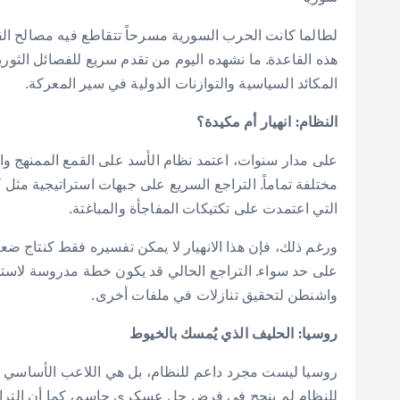
لطالما كانت الحرب السورية مسرحاً تتقاطع فيه مصالح الق
هذه القاعدة. ما نشهده اليوم من تقدم سريع للفصائل الث
المكائد السياسية والتوازنات الدولية في سير المعركة.
النظام: انهيار أم مكيدة؟
على مدار سنوات، اعتمد نظام الأسد على القمع الممنهج وا
مختلفة تماماً. التراجع السريع على جبهات استراتيجية مث
التي اعتمدت على تكتيكات المفاجأة والمباغتة.
ورغم ذلك، فإن هذا الانهيار لا يمكن تفسيره فقط كنتاج ضعف
على حد سواء. التراجع الحالي قد يكون خطة مدروسة لاست
واشنطن لتحقيق تنازلات في ملفات أخرى.
روسيا: الحليف الذي يُمسك بالخيوط
روسيا ليست مجرد داعم للنظام، بل هي اللاعب الأساسي ال
للنظام لم ينجح في فرض حل عسكري حاسم، كما أن التراجع