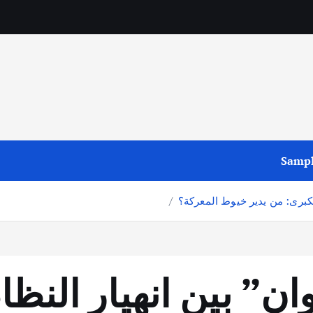
Sampl
الكبرى: من يدير خيوط المعركة؟
ن” بين انهيار النظا