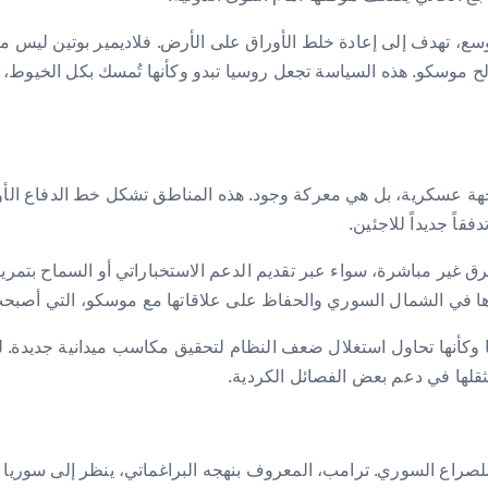
وسع، تهدف إلى إعادة خلط الأوراق على الأرض. فلاديمير بوتين ليس معنيا
ح موسكو. هذه السياسة تجعل روسيا تبدو وكأنها تُمسك بكل الخيوط،
ة عسكرية، بل هي معركة وجود. هذه المناطق تشكل خط الدفاع الأول ع
قاً جديداً للاجئين.
ق غير مباشرة، سواء عبر تقديم الدعم الاستخباراتي أو السماح بتمرير
ها في الشمال السوري والحفاظ على علاقاتها مع موسكو، التي أصبحت شر
كأنها تحاول استغلال ضعف النظام لتحقيق مكاسب ميدانية جديدة. لكنه
بثقلها في دعم بعض الفصائل الكردية.
 للصراع السوري. ترامب، المعروف بنهجه البراغماتي، ينظر إلى سوريا 