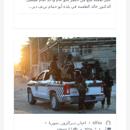
الدكتور خالد الطعمة في بلدة أبو حمام بريف دير…
6ff4o
اخبار
,
ديرالزور
,
سوريا
أبريل 7, 2026
57 views