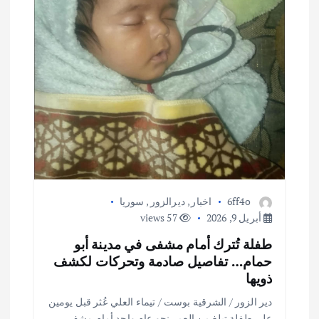
6ff4o
اخبار
,
ديرالزور
,
سوريا
أبريل 9, 2026
57 views
طفلة تُترك أمام مشفى في مدينة أبو
حمام… تفاصيل صادمة وتحركات لكشف
ذويها
دير الزور / الشرقية بوست / تيماء العلي عُثر قبل يومين
على طفلة تبلغ من العمر نحو عام واحد أمام مشفى