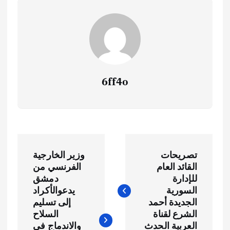
6ff4o
ت
تصريحات
وزير الخارجية
ص
القائد العام
الفرنسي من
للإدارة
دمشق
فّ
السورية
يدعوالأكراد
الجديدة أحمد
إلى تسليم
ح
الشرع لقناة
السلاح
العربية الحدث
والاندماج في