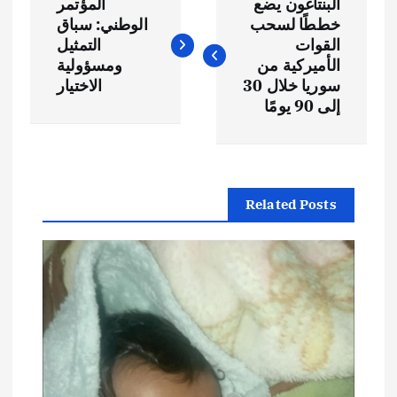
البنتاغون يضع
المؤتمر
ص
خططًا لسحب
الوطني: سباق
القوات
التمثيل
فّ
الأميركية من
ومسؤولية
سوريا خلال 30
الاختيار
ح
إلى 90 يومًا
ا
ل
Related Posts
م
ق
ا
ل