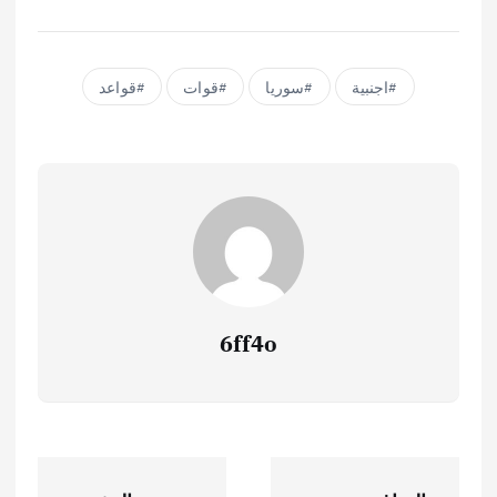
اجنبية
سوريا
قوات
قواعد
6ff4o
ت