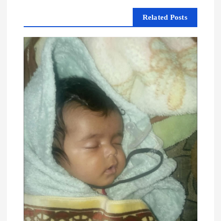
م
Related Posts
ق
ا
ل
ا
ت