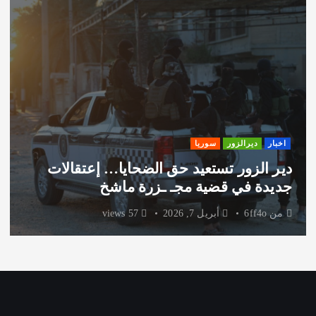
اخبار
ديرالزور
سوريا
دير الزور تستعيد حق الضحايا… إعتقالات
جديدة في قضية مجـ ـزرة ماشخ
من
6ff4o
أبريل 7, 2026
57 views