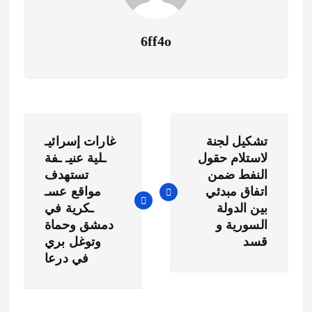
6ff4o
ت
تشكيل لجنة
غارات إسرائيـ
ص
لاستلام حقول
ـلية عنيـ ـفة
النفط ضمن
تستهدف
فّ
اتفاق مبدئي
مواقع عسـ
بين الدولة
ـكرية في
ح
السورية و
دمشق وحماة
قسد
وتوغل بري
ا
في درعا
ل