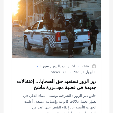
6ff4o
اخبار
,
ديرالزور
,
سوريا
أبريل 7, 2026
57 views
دير الزور تستعيد حق الضحايا… إعتقالات
جديدة في قضية مجـ ـزرة ماشخ
خاص دير الزور / الشرقية بوست : تيماء العلي في
تطوّر يحمل دلالات قانونية وإنسانية عميقة، أعلنت
الجهات الأمنية عن إلقاء القبض على عدد من
المتورطين في ما عُرف بـ”مجزرة…