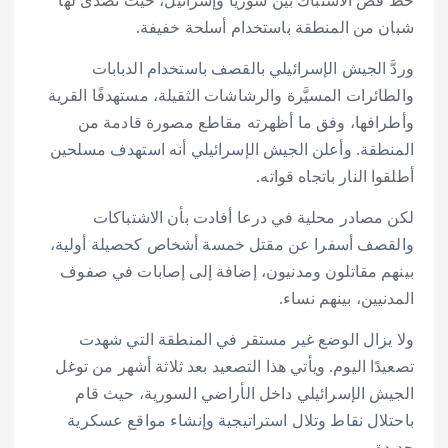
خط فض الاشتباك بين سوريا وإسرائيل، حيث تصدى لها
شبان من المنطقة باستخدام أسلحة خفيفة.
وردَّ الجيش الإسرائيلي بالقصف باستخدام الدبابات
والطائرات المسيَّرة والرشاشات الثقيلة، مستهدفًا القرية
وأطرافها، وفق ما أظهرته مقاطع مصورة قادمة من
المنطقة. وأعلن الجيش الإسرائيلي أنه استهدف مسلحين
أطلقوا النار باتجاه قواته.
لكن مصادر محلية في درعا أفادت بأن الاشتباكات
والقصف أسفرا عن مقتل خمسة أشخاص كحصيلة أولية،
بينهم مقاتلون ومدنيون، إضافة إلى إصابات في صفوف
المدنيين، بينهم نساء.
ولا يزال الوضع غير مستقر في المنطقة التي شهدت
تصعيدًا اليوم. ويأتي هذا التصعيد بعد ثلاثة أشهر من توغل
الجيش الإسرائيلي داخل الأراضي السورية، حيث قام
باحتلال نقاط وتلال استراتيجية وإنشاء مواقع عسكرية
جديدة.