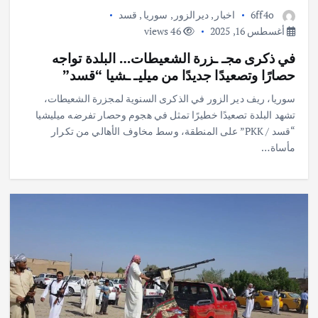
6ff4o
اخبار
,
ديرالزور
,
سوريا
,
قسد
أغسطس 16, 2025
46 views
في ذكرى مجـ ـزرة الشعيطات… البلدة تواجه
حصارًا وتصعيدًا جديدًا من ميليـ ـشيا “قسد”
سوريا، ريف دير الزور في الذكرى السنوية لمجزرة الشعيطات،
تشهد البلدة تصعيدًا خطيرًا تمثل في هجوم وحصار تفرضه ميليشيا
“قسد / PKK” على المنطقة، وسط مخاوف الأهالي من تكرار
مأساة…