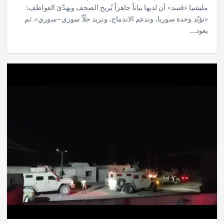
مليشيا «قسد» أن لديها بياناً جاهزاً يُريح الصحف ويهدّئ العواطف:
«نؤيّد وحدة سوريا، وندعم الاندماج، ونريد حلّاً سوري–سوري». ثم
يعود…