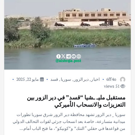
6ff4o
اخبار
,
ديرالزور
,
سوريا
,
قسد
مايو 22, 2025
51 views
مستقبل مليـ ـشيا “قسد” في دير الزور بين
التعزيزات والانسحاب الأميركي
سوريا _ دير الزور تشهد محافظة دير الزور شرق سوريا تطورات
ميدانية متسارعة، خاصة بعد انسحاب جزئي لقوات التحالف الدولي
من قواعدها في حقلي “التنك” و”كونيكو”، ما فتح الباب أمام…