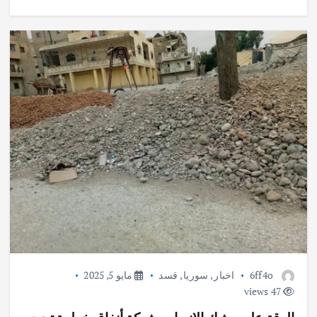
6ff4o
اخبار
,
سوريا
,
قسد
مايو 5, 2025
47 views