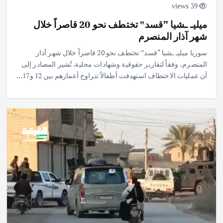
39 views
ميليـ ـشيا ”قسد‟ تختطف نحو 20 قاصراً خلال
شهر آذار المنصرم
سوريا ميليـ ـشيا “قسد” تختطف نحو 20 قاصراً خلال شهر آذار
المنصرم، وفقاً لتقارير حقوقية وشهادات محلية. تُشير المصادر إلى
أن عمليات الاختطاف استهدفت أطفالاً تتراوح أعمارهم بين 12 و17…