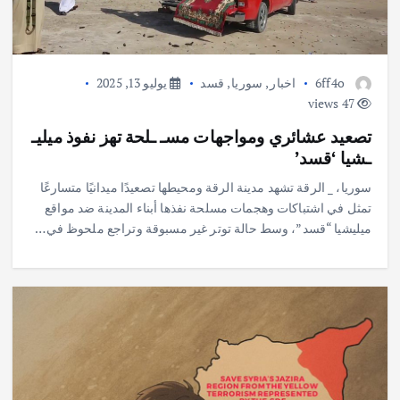
6ff4o
اخبار
,
سوريا
,
قسد
يوليو 13, 2025
47 views
تصعيد عشائري ومواجهات مسـ ـلحة تهز نفوذ ميليـ
ـشيا ‘قسد’
سوريا، _ الرقة تشهد مدينة الرقة ومحيطها تصعيدًا ميدانيًا متسارعًا
تمثل في اشتباكات وهجمات مسلحة نفذها أبناء المدينة ضد مواقع
ميليشيا “قسد”، وسط حالة توتر غير مسبوقة وتراجع ملحوظ في…