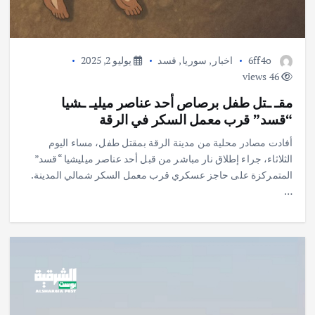
6ff4o
اخبار
,
سوريا
,
قسد
يوليو 2, 2025
46 views
مقـ ـتل طفل برصاص أحد عناصر ميليـ ـشيا
“قسد” قرب معمل السكر في الرقة
أفادت مصادر محلية من مدينة الرقة بمقتل طفل، مساء اليوم
الثلاثاء، جراء إطلاق نار مباشر من قبل أحد عناصر ميليشيا “قسد”
المتمركزة على حاجز عسكري قرب معمل السكر شمالي المدينة.
…