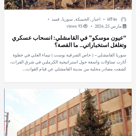
6ff4o
اخبار
,
الحسكة
,
سوريا
,
قسد
مارس 25, 2026
93 views
“عيون موسكو” في القامشلي: انسحاب عسكري
وتغلغل استخباراتي.. ما القصة؟
سوريا ​القامشلي – ( خاص الشرقية بوست ) تيماء العلي في خطوة
أثارت تساؤلات واسعة حول استراتيجية الكرملين في شرق الفرات،
كشفت مصادر محلية من مدينة القامشلي عن قيام القوات…