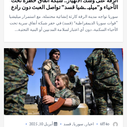
الرقة على وشك الانهيار.. شبكة أنفاق خطرة تحت
الأحياء و”ميليـ ـشيا قسد” تواصل العبث دون رادع
سوريا تواجه مدينة الرقة كارثة إنشائية محتملة، مع استمرار ميليشيا
“قوات سوريا الديمقراطية” (قسد) في حفر شبكة أنفاق سرية تحت
الأحياء السكنية، دون أي اعتبار لسلامة المدنيين أو البنية التحتية…
6ff4o
اخبار
,
سوريا
,
قسد
أبريل 10, 2025