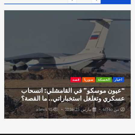
د
د
ص
ف
ح
ا
اخبار
ديرالزور
سوريا
حملة نظافة واسعة بتعاون حكومي ومجتمعي
ت
في مدينة دير الزور
ا
من
6ff4o
نوفمبر 26, 2025
55 views
ل