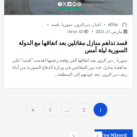
6ff4o
اخبار
,
ديرالزور
,
سوريا
,
قسد
مارس 11, 2025
43 views
قسد تداهم منازل مقاتلين بعد اتفاقها مع الدولة
السورية ليلة أمس
سوريا _ دير الزور بعد اتفاقها التي وقعه زعيمها اقدمت “قسد” على
مداهمة منازل عدد من المقاتلين في وزارة الدفاع السورية من أبناء
ريف دير الزور، بعد عودتهم إلى المنطقة…
5
…
2
1
ت
ع
You Missed