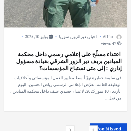
6ff4o
اخبار
,
ديرالزور
,
سوريا
يوليو 10, 2025
47 views
️ اعتداء مسلّح على إعلامي رسمي داخل محكمة
الميادين بريف دير الزور الشرقي بقيادة مسؤول
إداري : إلى متى تستباح المؤسسات؟
في سابقة خطيرة تهزّ أبسط معايير العمل المؤسساتي وأخلاقيات
الوظيفة العامة، تعرّض الإعلامي الرسمي رياض الحسين، اليوم
الأربعاء 10 تموز 2025، لاعتداء جسدي عنيف داخل محكمة الميادين ،
من قبل…
You Missed