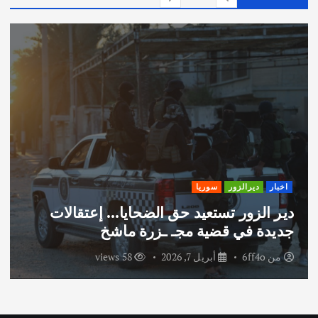
اخبار
ديرالزور
سوريا
دير الزور تستعيد حق الضحايا… إعتقالات
جديدة في قضية مجـ ـزرة ماشخ
من
6ff4o
أبريل 7, 2026
58 views