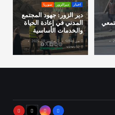
اخبار
ديرالزور
سوريا
دير الزور: جهود المجتمع
تمعي
المدني في إعادة الحياة
ر
والخدمات الأساسية
و
من
6ff4o
نوفمبر 10, 2025
52 views