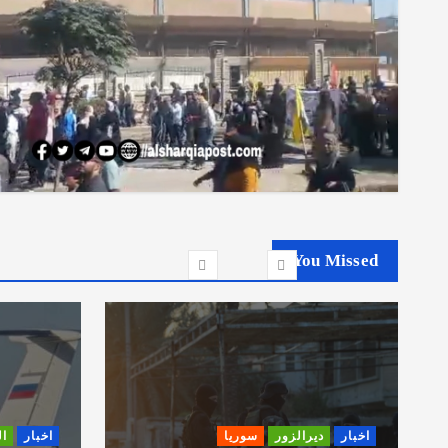
You Missed
اخبار
ديرالزور
سوريا
اخبار
ا