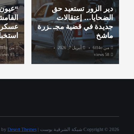
دير الزور تستعيد حق
“عيون
الضحايا… إعتقالات
القامش
جديدة في قضية مجـ ـزرة
عسكري
ماشخ
استخبا
من
6ff4o
أبريل 7, 2026
من
ff4o
93 views
58 views
Copyright © 2026 شبكة الشرقية بوست | Powered by
Desert Themes