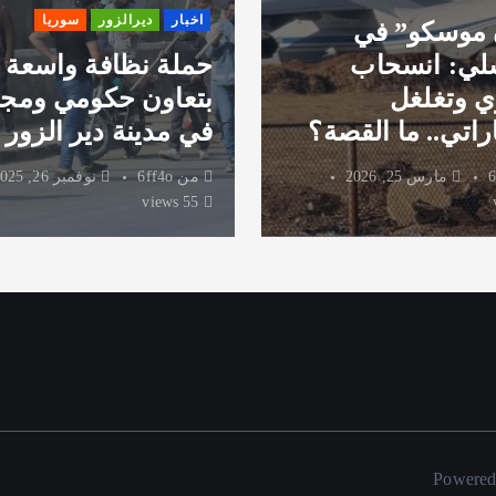
اخبار
ديرالزور
سوريا
 موسكو” في
لي: انسحاب
حملة نظافة واسعة
 وتغلغل
بتعاون حكومي ومج
راتي.. ما القصة؟
في مدينة دير الزور
6
مارس 25, 2026
من
6ff4o
نوفمبر 26, 2025
55 views