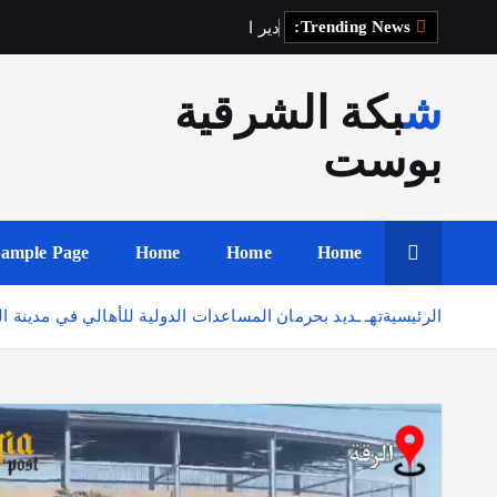
Trending News:
د
ي
ر
ا
ل
ز
و
ر
شبكة الشرقية
بوست
ample Page
Home
Home
Home
الرئيسية
تهـ ـديد بحرمان المساعدات الدولية للأهالي في مدينة