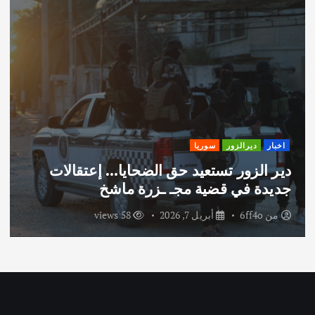
اخبار
ديرالزور
سوريا
دير الزور تستعيد حق الضحايا… إعتقالات
جديدة في قضية مجـ ـزرة ماشخ
من
6ff4o
أبريل 7, 2026
58 views