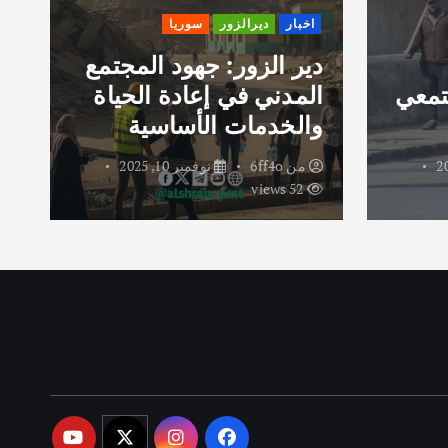
اخبار
ديرالزور
سوريا
دير الزور: جهود المجتمع
تمعي
المدني في إعادة الحياة
ر
والخدمات الأساسية
و
من
6ff4o
نوفمبر 10, 2025
52 views