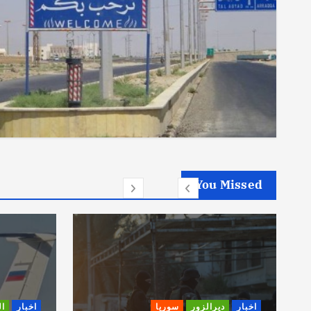
You Missed
اخبار
ديرالزور
سوريا
اخبار
ا