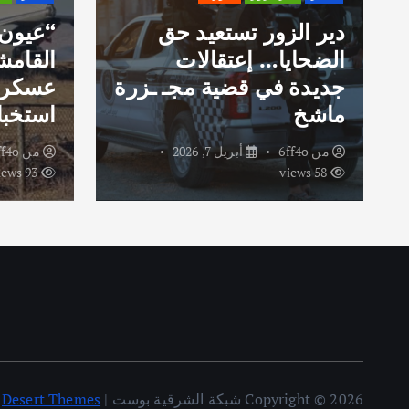
دير الزور تستعيد حق
“عيون
الضحايا… إعتقالات
القامش
جديدة في قضية مجـ ـزرة
عسكري
ماشخ
استخبا
من
6ff4o
أبريل 7, 2026
من
ff4o
93 views
58 views
Copyright © 2026 شبكة الشرقية بوست | Powered by
Desert Themes