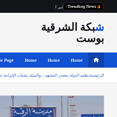
Trending News:
د
ي
ر
ا
ل
ز
و
ر
شبكة الشرقية
بوست
e Page
Home
Home
Home
الرئيسية
تنظيم الدولة يتصدر المشهد… والميليـ ـشيات الإيرانية 