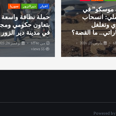
اخبار
ديرالزور
سوريا
 موسكو” في
لي: انسحاب
حملة نظافة واسعة
 وتغلغل
بتعاون حكومي ومج
راتي.. ما القصة؟
في مدينة دير الزور
6
مارس 25, 2026
من
6ff4o
نوفمبر 26, 2025
55 views