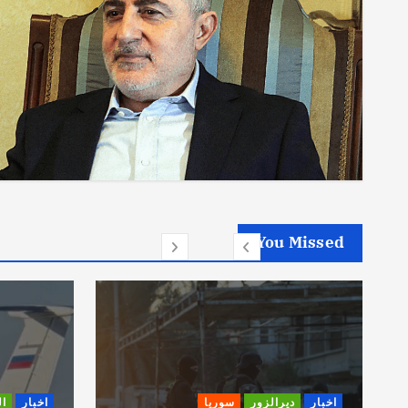
You Missed
اخبار
ديرالزور
سوريا
اخبار
ا