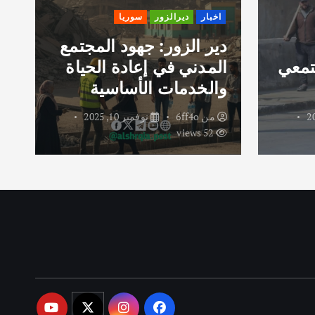
اخبار
ديرالزور
سوريا
دير الزور: جهود المجتمع
تمعي
المدني في إعادة الحياة
ر
والخدمات الأساسية
و
من
6ff4o
نوفمبر 10, 2025
52 views