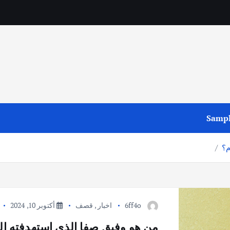
Sampl
م؟
6ff4o
اخبار
,
قصف
أكتوبر 10, 2024
من هو وفيق صفا الذي استهدفته الغا