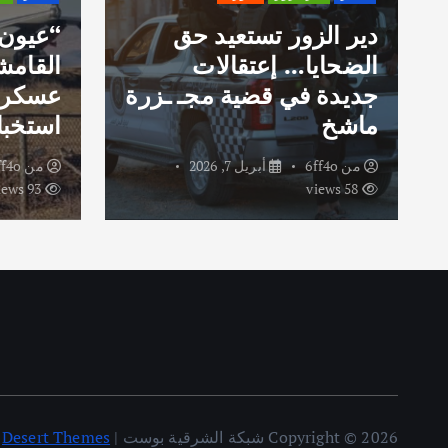
دير الزور تستعيد حق
“عيون
الضحايا… إعتقالات
القامش
جديدة في قضية مجـ ـزرة
عسكري
ماشخ
استخبا
من
6ff4o
أبريل 7, 2026
من
ff4o
93 views
58 views
Copyright © 2026 شبكة الشرقية بوست | Powered by
Desert Themes