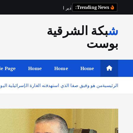
Trending News:
د
ي
ر
ا
ل
ز
و
ر
شبكة الشرقية
بوست
e Page
Home
Home
Home
الرئيسية
من هو وفيق صفا الذي استهدفته الغارة الإسرائيلية اليو