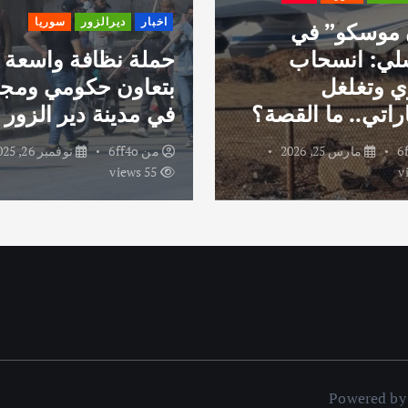
اخبار
ديرالزور
سوريا
 موسكو” في
لي: انسحاب
حملة نظافة واسعة
 وتغلغل
بتعاون حكومي ومج
راتي.. ما القصة؟
في مدينة دير الزور
6
مارس 25, 2026
من
6ff4o
نوفمبر 26, 2025
55 views