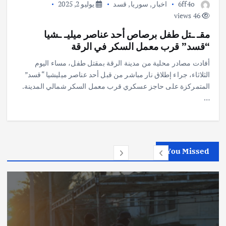
6ff4o
اخبار
,
سوريا
,
قسد
يوليو 2, 2025
46 views
مقـ ـتل طفل برصاص أحد عناصر ميليـ ـشيا
“قسد” قرب معمل السكر في الرقة
أفادت مصادر محلية من مدينة الرقة بمقتل طفل، مساء اليوم
الثلاثاء، جراء إطلاق نار مباشر من قبل أحد عناصر ميليشيا “قسد”
المتمركزة على حاجز عسكري قرب معمل السكر شمالي المدينة.
…
You Missed