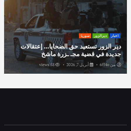
اخبار
ديرالزور
سوريا
دير الزور تستعيد حق الضحايا… إعتقالات
جديدة في قضية مجـ ـزرة ماشخ
من
6ff4o
أبريل 7, 2026
58 views