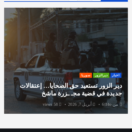
اخبار
ديرالزور
سوريا
دير الزور تستعيد حق الضحايا… إعتقالات
جديدة في قضية مجـ ـزرة ماشخ
من
6ff4o
أبريل 7, 2026
58 views