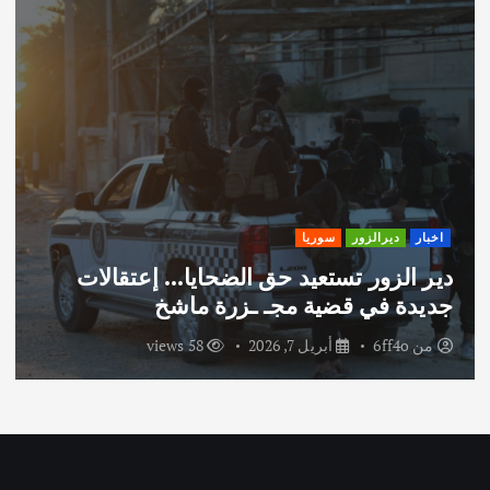
اخبار
ديرالزور
سوريا
دير الزور تستعيد حق الضحايا… إعتقالات
جديدة في قضية مجـ ـزرة ماشخ
من
6ff4o
أبريل 7, 2026
58 views