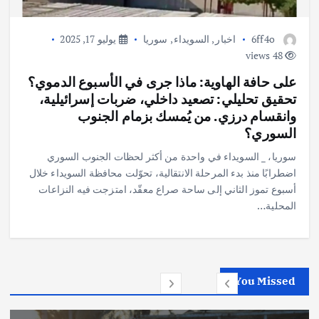
6ff4o
اخبار
,
السويداء
,
سوريا
يوليو 17, 2025
48 views
على حافة الهاوية: ماذا جرى في الأسبوع الدموي؟
تحقيق تحليلي: تصعيد داخلي، ضربات إسرائيلية،
وانقسام درزي. من يُمسك بزمام الجنوب
السوري؟
سوريا، _ السويداء في واحدة من أكثر لحظات الجنوب السوري
اضطرابًا منذ بدء المرحلة الانتقالية، تحوّلت محافظة السويداء خلال
أسبوع تموز الثاني إلى ساحة صراع معقّد، امتزجت فيه النزاعات
المحلية…
You Missed