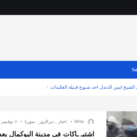
Sa
 الشيخ ايمن الدندل احد شيوخ قبيلة العكيدات
6ff4o
اخبار
,
ديرالزور
,
سوريا
نوفمبر 7, 2024
اشتبـ ـاكات في مدينة البوكمال بع