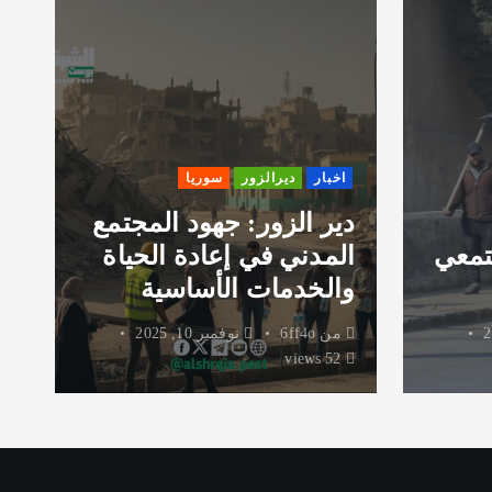
اخبار
ديرالزور
سوريا
دير الزور: جهود المجتمع
تمعي
المدني في إعادة الحياة
ر
والخدمات الأساسية
و
من
6ff4o
نوفمبر 10, 2025
52 views