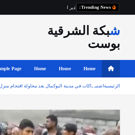
Trending News:
د
ي
ر
ا
ل
ز
و
ر
شبكة الشرقية
بوست
mple Page
Home
Home
Home
الرئيسية
اشتبـ ـاكات في مدينة البوكمال بعد محاولة اقتحام منزل