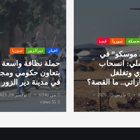
لحسكة
سوريا
قسد
اخبار
ديرالزور
سوريا
 موسكو” في
لي: انسحاب
حملة نظافة واسعة
 وتغلغل
بتعاون حكومي ومج
راتي.. ما القصة؟
في مدينة دير الزور
6
مارس 25, 2026
من
6ff4o
نوفمبر 26, 2025
55 views