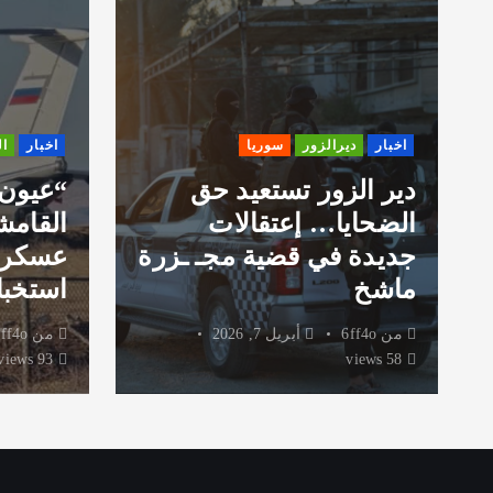
اخبار
ديرالزور
سوريا
اخبار
ا
دير الزور تستعيد حق
“عيون
الضحايا… إعتقالات
القامش
جديدة في قضية مجـ ـزرة
عسكري
ماشخ
استخبا
من
6ff4o
أبريل 7, 2026
من
ff4o
93 views
58 views