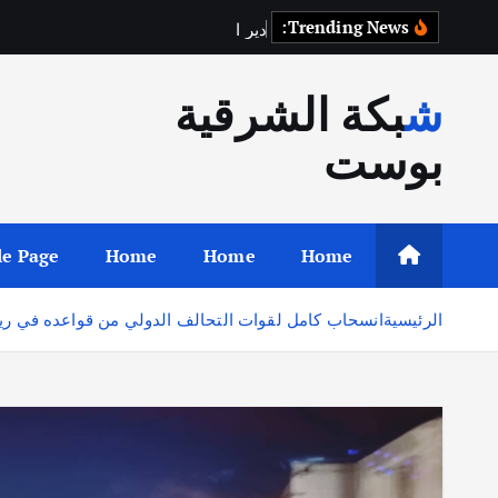
Trending News:
د
ي
ر
ا
ل
ز
و
ر
شبكة الشرقية
بوست
e Page
Home
Home
Home
الرئيسية
انسحاب كامل لقوات التحالف الدولي من قواعده في ريف