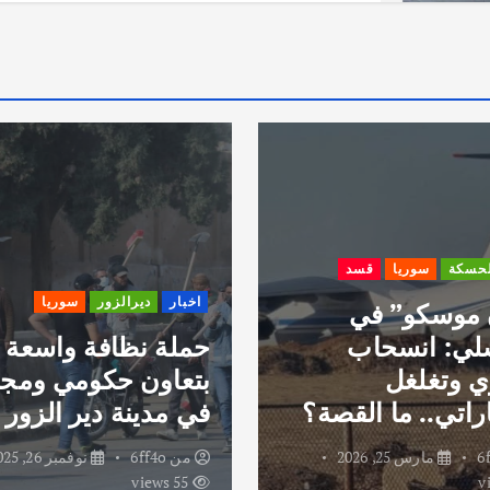
لحسكة
سوريا
قسد
اخبار
ديرالزور
سوريا
 موسكو” في
لي: انسحاب
حملة نظافة واسعة
 وتغلغل
بتعاون حكومي ومج
راتي.. ما القصة؟
في مدينة دير الزور
6
مارس 25, 2026
من
6ff4o
نوفمبر 26, 2025
55 views