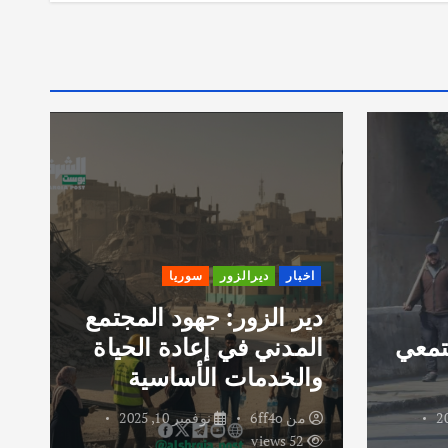
اخبار
ديرالزور
سوريا
دير الزور: جهود المجتمع
تمعي
المدني في إعادة الحياة
ر
والخدمات الأساسية
و
من
6ff4o
نوفمبر 10, 2025
52 views