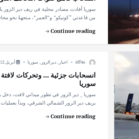
من قاعدتي “كونيكو” و”العمر”، متجهةً نحو محا
Continue reading
6ff4o
اخبار
,
ديرالزور
,
سوريا
أبريل 12, 2025
انسحابات جزئية … وتحركات لافتة
سوريا
سوريا _ دير الزور في تطور ميداني لافت، دخل رت
بريف دير الزور الشمالي الشرقي، وبدأ بعمليا
Continue reading