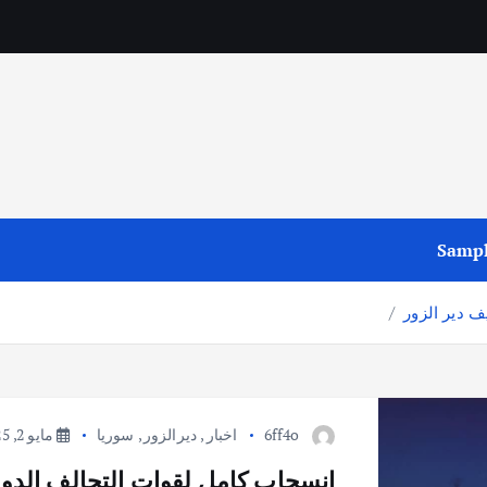
Sampl
 دير الزور
6ff4o
اخبار
,
ديرالزور
,
سوريا
مايو 2, 2025
انسحاب كامل لقوات التحالف الدول