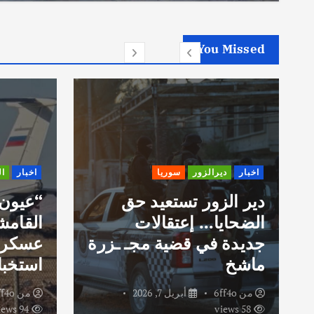
You Missed
اخبار
ديرالزور
سوريا
اخبار
ا
دير الزور تستعيد حق
“عيون
الضحايا… إعتقالات
القامش
جديدة في قضية مجـ ـزرة
عسكري
ماشخ
استخبا
من
6ff4o
أبريل 7, 2026
من
ff4o
94 views
58 views