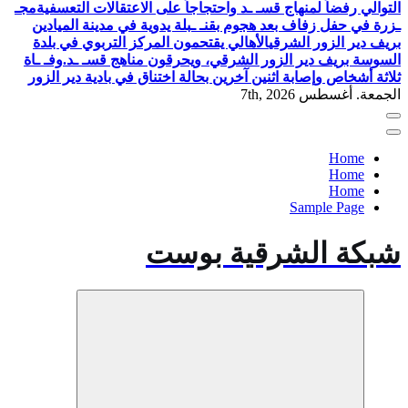
التوالي رفضاً لمنهاج قسـ ـد واحتجاجاً على الاعتقالات التعسفية
مجـ
ـزرة في حفل زفاف بعد هجوم بقنـ ـبلة يدوية في مدينة الميادين
بريف دير الزور الشرقي
الأهالي يقتحمون المركز التربوي في بلدة
السوسة بريف دير الزور الشرقي، ويحرقون مناهج قسـ ـد.
وفـ ـاة
ثلاثة أشخاص وإصابة اثنين آخرين بحالة اختناق في بادية دير الزور
الجمعة. أغسطس 7th, 2026
Home
Home
Home
Sample Page
شبكة الشرقية بوست