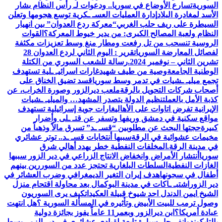
السورية
تسارع الأوضاع في سوريا.. ودعوات لـ رأس النظام بشار
الأسد لمغادرة البلاد
إدارة العمليات العسـ ـكرية توسع هجومها وتعلن
السيطرة على ريف حلب الغربي
“معركة ردع العدوان” بين انهيار
النظام ولعبة المصالح الكبرى: من يدير خيوط المعركة؟
القوات
الروسية تنسحب من تل رفعت ومطار منغ وسط تعزيزات مكثفة
لفصائل المعارضة السوريا
تقرير : اليوم الثاني لردع العدوان 28
تشرين الثاني – نوفمبر 2024.
رسالة للشعب السوري من الكتلة
الوطنية الجامعة
وصية من طيف شهيد
غارات اسرائيـ ـلية تستهدف
تجمع ميليـ ـشيات في تدمر وسط سوريا
قسد تضيق الخناق على
أصحاب شركات التحويل بالرقة
ملعب ديرالزور وصورة الخراب، عن
كذبة الأمل بالعمل
تنظيم الدولة يتصدر المشهد… والميليـ ـشيات
الإيرانية تفرض اتاوات على الأهالي
غارات جوية إسرائيلية تستهدف
مواقع سكنية في دمشق وريفها وتسفر عن قتـ ـلى وأضرار
كبيرة
حجتها البحث عن مطلوبين “قسـ ـد” تسرق مالاً وذهباً من
مخيمات عشوائية في الرقة
سببها أنتخابات قسـ ـد.. توتر عشائري
في مدينة الرقة.
المخلفات النفطية خطر يهدد أهالي شرق
سوريا
أنتشار الأمراض وانخفاض الانتاج الزراعي في دير الزور سببها
الغازات النفطية
السلطات البلغارية تحتجز عدد من السوررين بينهم
أطفال في سجونها
هدف إيران التغير الديمغرافي وضرب العشائر في
دير الزور
اشتبـ ـاكات في مدينة البوكمال بعد محاولة اقتحام منزل
الشيخ ايمن الدندل احد شيوخ قبيلة العكيدات
كيف يرى السوريون
وصول ترمب للبيت الأبيض وتأثيره في المسألة السورية ؟
هل انتهت
عبادة أمريكا؟
ابن ديرالزور وبعمر11 عاماً يفوز بجائزة دولية
بالتايكوندو
انفـ ـجار سيارة تابعة لقيادي عشائري في دير الزور وسط