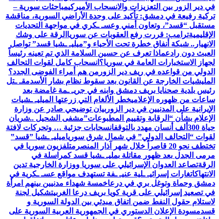
في دير الزور بين التعزيزات والانسحاب الأميركي
مباحثات سورية –
تركية رفيعة في دمشق: تأكيد على وحدة الأراضي السورية، مناقشة
مستقبل “قسد”، وتعاون أمني وعسـ ـكري في مواجهة التحديات
الإقليمية
ترامب: قررت رفع العقوبات عن سوريا
الرقة على وشك
الانهيار.. شبكة أنفاق خطرة تحت الأحياء و”ميليـ ـشيا قسد” تواصل
العبث دون رادع
ماذا تعرف عن حسين السلامة الذي تم تعينه رئيساً
لجهاز الاستخبارات العامة في سوريا؟
انسحاب كامل لقوات التحالف
الدولي من قواعده في ريف دير الزور
من هم أمراء الفوضى الجدد؟
المليشيات الخارجة عن القانون بعد سقوط نظام بشار الأسد
مقـ ـتل
رئيس بلدية صحنايا بريف دمشق وابنه في جريـ ـمة غامضة بعد
ساعات من ظهوره الإعلامي
خطر الألغام التي زرعتها الميليـ ـشيات
الإيرانية على المدنيين في دير الزور
بيان توضيحي صادر عن وزارة
الإعلام بشأن “الرقابة وتقييم المطبوعات”
مشفى الشحيل ..شريان
حياة 300ألف أنسان مهدد بالتوقف
انسحابات جزئية … وتحركات لافتة
لقوات “التحالف الدولي” في شمال شرق سوريا
ميليـ ـشيا ”قسد‟
تختطف نحو 20 قاصراً خلال شهر آذار المنصرم
تلفزيون سوريا في
مرمى الجدل بعد ظهور مقاتلة بمليـ ـشيا قسد كمراسلة في
الرقة
تصاعد العدوان الإسرائيلي على سوريا ووزارة الخارجية تدين
الانتهاكات
غارات إسرائيـ ـلية عنيـ ـفة تستهدف مواقع عسـ ـكرية في
دمشق وحماة وتوغل بري في درعا
خمسة شهداء مدنيين بينهم امرأة
في تصعيد إسرائيلي على قرية كويا بريف درعا الغربي
تشكيل لجنة
لاستلام حقول النفط ضمن اتفاق مبدئي بين الدولة السورية و
قسد
مسودة الإعلان الدستوري في الجمهورية العربية السورية على