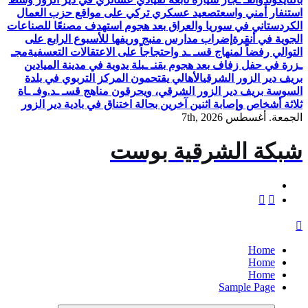
استنفار أمني واسع
تصعيد عسكري تركي على مواقع حزب العمال
الكردستاني في سوريا والعراق بعد هجوم استهدف مصنعًا للصناعات
الجوية في أنقرة
إضراب مدارس منبج وريفها للأسبوع الرابع على
التوالي رفضاً لمنهاج قسـ ـد واحتجاجاً على الاعتقالات التعسفية
مجـ
ـزرة في حفل زفاف بعد هجوم بقنـ ـبلة يدوية في مدينة الميادين
بريف دير الزور الشرقي
الأهالي يقتحمون المركز التربوي في بلدة
السوسة بريف دير الزور الشرقي، ويحرقون مناهج قسـ ـد.
وفـ ـاة
ثلاثة أشخاص وإصابة اثنين آخرين بحالة اختناق في بادية دير الزور
الجمعة. أغسطس 7th, 2026
شبكة الشرقية بوست
Home
Home
Home
Sample Page