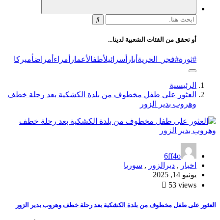
البحث
عن:
أو تحقق من الفئات الشعبية لدينا...
#ثورة
#فجر_الحرية
أبار
أسرائيل
أطفال
أعمار
أمراء
أمراض
أميركا
الرئيسية
العثور على طفل مخطوف من بلدة الكشكية بعد رحلة خطف
وهروب بدير الزور
6ff4o
اخبار
,
ديرالزور
,
سوريا
يونيو 14, 2025
53 views
العثور على طفل مخطوف من بلدة الكشكية بعد رحلة خطف وهروب بدير الزور