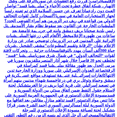
الإقليمية
ترامب: قررت رفع العقوبات عن سوريا
الرقة على وشك
الانهيار.. شبكة أنفاق خطرة تحت الأحياء و”ميليـ ـشيا قسد” تواصل
العبث دون رادع
ماذا تعرف عن حسين السلامة الذي تم تعينه رئيساً
لجهاز الاستخبارات العامة في سوريا؟
انسحاب كامل لقوات التحالف
الدولي من قواعده في ريف دير الزور
من هم أمراء الفوضى الجدد؟
المليشيات الخارجة عن القانون بعد سقوط نظام بشار الأسد
مقـ ـتل
رئيس بلدية صحنايا بريف دمشق وابنه في جريـ ـمة غامضة بعد
ساعات من ظهوره الإعلامي
خطر الألغام التي زرعتها الميليـ ـشيات
الإيرانية على المدنيين في دير الزور
بيان توضيحي صادر عن وزارة
الإعلام بشأن “الرقابة وتقييم المطبوعات”
مشفى الشحيل ..شريان
حياة 300ألف أنسان مهدد بالتوقف
انسحابات جزئية … وتحركات لافتة
لقوات “التحالف الدولي” في شمال شرق سوريا
ميليـ ـشيا ”قسد‟
تختطف نحو 20 قاصراً خلال شهر آذار المنصرم
تلفزيون سوريا في
مرمى الجدل بعد ظهور مقاتلة بمليـ ـشيا قسد كمراسلة في
الرقة
تصاعد العدوان الإسرائيلي على سوريا ووزارة الخارجية تدين
الانتهاكات
غارات إسرائيـ ـلية عنيـ ـفة تستهدف مواقع عسـ ـكرية في
دمشق وحماة وتوغل بري في درعا
خمسة شهداء مدنيين بينهم امرأة
في تصعيد إسرائيلي على قرية كويا بريف درعا الغربي
تشكيل لجنة
لاستلام حقول النفط ضمن اتفاق مبدئي بين الدولة السورية و
قسد
مسودة الإعلان الدستوري في الجمهورية العربية السورية على
ماذا تنص مواد الدتستور؟
قسد تداهم منازل مقاتلين بعد اتفاقها مع
الدولة السورية ليلة أمس
الرئيس السوري أحمد الشرع يصدر قرارًا
بتشكيل لجنة لصياغة مسودة الإعلان الدستوري للمرحلة
الانتقالية
المسحراتي الرجل الذي لم ينسه الزمن رغم التطور التقني