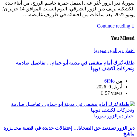
سوريا، دير الزور عُثر على الطفل حمزة جاسم الرزج، من أبناء بلدة
الكشكية بريف دير الزور الشرقي، اليوم السبت الموافق 14 حزيران/
يونيو 2025، بعد ساعات من اختفائه في ظروف غامضة.…
Continue reading
You Missed
اخبار
ديرالزور
سوريا
طفلة تُترك أمام مشفى في مدينة أبو حمام… تفاصيل صادمة
وتحركات لكشف ذويها
من
6ff4o
أبريل 9, 2026
57 views
اخبار
ديرالزور
سوريا
دير الزور تستعيد حق الضحايا… إعتقالات جديدة في قضية مجـ ـزرة
ماشخ