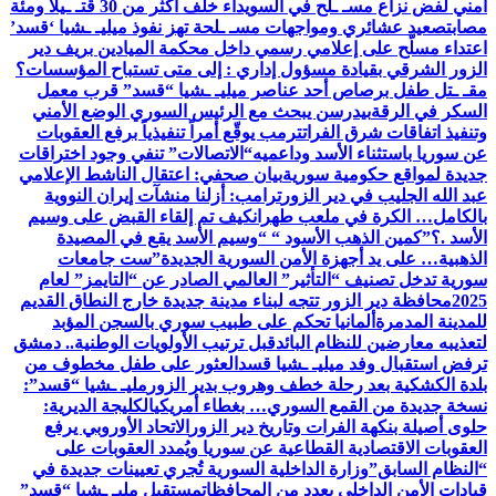
أمني لفض نزاع مسـ ـلح في السويداء خلف أكثر من 30 قتـ ـيلاً ومئة
مصاب
تصعيد عشائري ومواجهات مسـ ـلحة تهز نفوذ ميليـ ـشيا ‘قسد’
اعتداء مسلّح على إعلامي رسمي داخل محكمة الميادين بريف دير
الزور الشرقي بقيادة مسؤول إداري : إلى متى تستباح المؤسسات؟
مقـ ـتل طفل برصاص أحد عناصر ميليـ ـشيا “قسد” قرب معمل
السكر في الرقة
بيدرسن يبحث مع الرئيس السوري الوضع الأمني
وتنفيذ اتفاقات شرق الفرات
ترمب يوقّع أمراً تنفيذياً برفع العقوبات
عن سوريا باستثناء الأسد وداعميه
“الاتصالات” تنفي وجود اختراقات
جديدة لمواقع حكومية سورية
بيان صحفي: اعتقال الناشط الإعلامي
عبد الله الجليب في دير الزور
ترامب: أزلنا منشآت إيران النووية
بالكامل… الكرة في ملعب طهران
كيف تم إلقاء القبض على وسيم
الأسد .؟”كمين الذهب الأسود “‏ “وسيم الأسد يقع في المصيدة
الذهبية… على يد أجهزة الأمن السورية الجديدة”‏
ست جامعات
سورية تدخل تصنيف “التأثير” العالمي الصادر عن “التايمز” لعام
2025
محافظة دير الزور تتجه لبناء مدينة جديدة خارج النطاق القديم
للمدينة المدمرة
ألمانيا تحكم على طبيب سوري بالسجن المؤبد
لتعذيبه معارضين للنظام البائد
قبل ترتيب الأولويات الوطنية.. دمشق
ترفض استقبال وفد ميليـ ـشيا قسد
العثور على طفل مخطوف من
بلدة الكشكية بعد رحلة خطف وهروب بدير الزور
مليـ ـشيا “قسد”:
نسخة جديدة من القمع السوري… بغطاء أمريكي
الكليجة الديرية:
حلوى أصيلة بنكهة الفرات وتاريخ دير الزور
الاتحاد الأوروبي يرفع
العقوبات الاقتصادية القطاعية عن سوريا ويُمدد العقوبات على
“النظام السابق”
وزارة الداخلية السورية تُجري تعيينات جديدة في
قيادات الأمن الداخلي بعدد من المحافظات
مستقبل مليـ ـشيا “قسد”