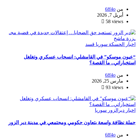
من
6ff4o
أبريل 7, 2026
58 views
اخبار
الحسكة
سوريا
قسد
“عيون موسكو” في القامشلي: انسحاب عسكري وتغلغل
استخباراتي.. ما القصة؟
من
6ff4o
مارس 25, 2026
93 views
اخبار
ديرالزور
سوريا
حملة نظافة واسعة بتعاون حكومي ومجتمعي في مدينة دير الزور
من
6ff4o