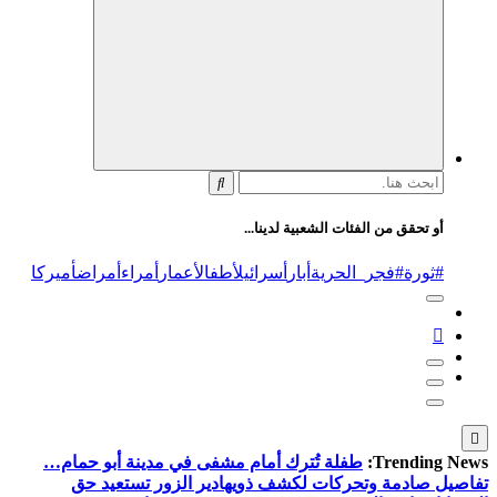
البحث
عن:
أو تحقق من الفئات الشعبية لدينا...
#ثورة
#فجر_الحرية
أبار
أسرائيل
أطفال
أعمار
أمراء
أمراض
أميركا
Trending News:
طفلة تُترك أمام مشفى في مدينة أبو حمام…
تفاصيل صادمة وتحركات لكشف ذويها
دير الزور تستعيد حق