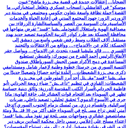
الضحايا… إعتقالات جديدة في قضية مجـ ـزرة ماشخ
“عيون
موسكو” في القامشلي: انسحاب عسكري وتغلغل استخباراتي.. ما
القصة؟
حملة نظافة واسعة بتعاون حكومي ومجتمعي في مدينة دير
الزور
دير الزور: جهود المجتمع المدني في إعادة الحياة والخدمات
الأساسية
رمان السوسة بين العصر والسياسة
الشارة الزرقاء: بين
مصداقية الهوية واستغلال النفوذ
مليـ ـشيا “قسد” تفرض منهاجها في
محافظة الحسكة بعد طرد كوادر التربية الحكومية تصعيد جديد يهدد
مستقبل آلاف الطلاب وسط رفض شعبي واسع.
من دمشق إلى
الحسكة: كلام عن «الاندماج»… وواقع من الاعتقالات والتجنيد
القسري ….. قائد مليشيا قسد» يتحدث عن الاندماج… ويواصل حفر
الأنفاق!
الرئيس أحمد الشرع من نيويورك: واشنطن تستطيع
المساعدة في دمج الأكراد ضمن الجيش السوري
إطلاق صندوق
التنمية السوري من حرستا: خطوة وطنية لإعمار شامل ومستدام
في
ذكرى مجـ ـزرة الشعيطات… البلدة تواجه حصارًا وتصعيدًا جديدًا من
ميليـ ـشيا “قسد”
مقـ ـتل أحد أبرز المتورطين في مجـ ـزرة
الشعيطات: القيادي في تنظيم “داعـ ـش” ضياء زوبعة الحرداني (أبو
فاطمة الحرداني)
أسرار الكتب المقدسة الدرزية: وثائق دينية حساسة
تظهر في السويداء بعد اقتحام قوات العشائر
على حافة الهاوية: ماذا
جرى في الأسبوع الدموي؟ تحقيق تحليلي: تصعيد داخلي، ضربات
إسرائيلية، وانقسام درزي. من يُمسك بزمام الجنوب السوري؟
تدخل
أمني لفض نزاع مسـ ـلح في السويداء خلف أكثر من 30 قتـ ـيلاً ومئة
مصاب
تصعيد عشائري ومواجهات مسـ ـلحة تهز نفوذ ميليـ ـشيا ‘قسد’
اعتداء مسلّح على إعلامي رسمي داخل محكمة الميادين بريف دير
الزور الشرقي بقيادة مسؤول إداري : إلى متى تستباح المؤسسات؟