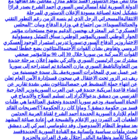
ماذا تنص مواد الدتستور؟
قسد تداهم منازل مقاتلين بعد اتفاقها مع
الدولة السورية ليلة أمس
الرئيس السوري أحمد الشرع يصدر قرارًا
بتشكيل لجنة لصياغة مسودة الإعلان الدستوري للمرحلة
الانتقالية
المسحراتي الرجل الذي لم ينسه الزمن رغم التطور التقني
والحداثة
السويداء: بين اجتماع في وزارة الدفاع وبيان “المجلس
العسكري” غير المعترف به
حسن الدغيم يوضح مستجدات مؤتمر
الحوار الوطني السوري
المؤتمر الوطني: سباق التمثيل ومسؤولية
الاختيار
وزير الدفاع السوري:سوريا تدرس استمرار الوجود العسكري
الروسي وتفاوض بشأن القوات الأجنبية
البنتاغون يضع خططًا لسحب
القوات الأميركية من سوريا خلال 30 إلى 90 يومًا
مؤتمر صحفي
مشترك بين الرئيسين السوري والتركي يشهد إعلان مرحلة جديدة
من التعاون
الناشط السوري مازن الحمادة تم استدراجه إلى سوريا
عبر عميل سري للمخابرات السورية
مقـ ـتل سيدة خمسينية من
ريف دير الزور تحت الاعتقال في سجون قسد
إدارة الأمن العام تعلن
عن انتهاء حملة التمشيط في حمص
البنتاغون ينفي بشدة تقارير عن
إنشاء قاعدة أمريكية جديدة في عين العرب السورية
وزير الخارجية
الفرنسي من دمشق يدعوالأكراد إلى تسليم السلاح والاندماج في
الحياة السياسية، ودعم سوريا الجديدة وتحقيق العدالة
ما هي طلبات
قسد من حكومة دمشق؟ وماذا كان رد الحكومة؟؟
تصريحات القائد
العام للإدارة السورية الجديدة أحمد الشرع لقناة العربية الحدث
من
الطغيان إلى التمرد: دور الإعلام والشبيحة في إعادة صياغة المشهد
بعد سقوط النظام الأسد
وصول وفد دبلوماسي أميركي إلى دمشق
لبحث ملفات سياسية وإنسانية مع القيادة السورية الجديدة
قسد
شريكاً للأسد ونظامة البائد.. أحتلال شرق الفرات والجزيرة