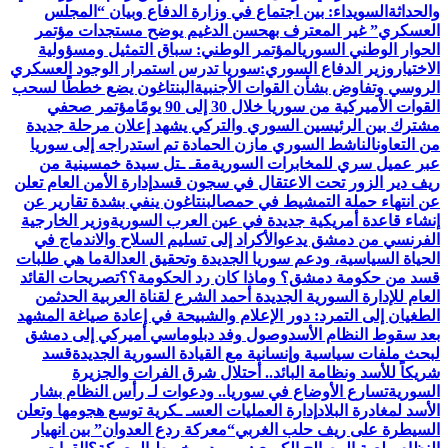
والحداثة
السويداء: بين اجتماع في وزارة الدفاع وبيان “المجلس
العسكري” غير المعترف به
حسن الدغيم يوضح مستجدات مؤتمر
الحوار الوطني السوري
المؤتمر الوطني: سباق التمثيل ومسؤولية
الاختيار
وزير الدفاع السوري:سوريا تدرس استمرار الوجود العسكري
الروسي وتفاوض بشأن القوات الأجنبية
البنتاغون يضع خططًا لسحب
القوات الأميركية من سوريا خلال 30 إلى 90 يومًا
مؤتمر صحفي
مشترك بين الرئيسين السوري والتركي يشهد إعلان مرحلة جديدة
من التعاون
الناشط السوري مازن الحمادة تم استدراجه إلى سوريا
عبر عميل سري للمخابرات السورية
مقـ ـتل سيدة خمسينية من
ريف دير الزور تحت الاعتقال في سجون قسد
إدارة الأمن العام تعلن
عن انتهاء حملة التمشيط في حمص
البنتاغون ينفي بشدة تقارير عن
إنشاء قاعدة أمريكية جديدة في عين العرب السورية
وزير الخارجية
الفرنسي من دمشق يدعوالأكراد إلى تسليم السلاح والاندماج في
الحياة السياسية، ودعم سوريا الجديدة وتحقيق العدالة
ما هي طلبات
قسد من حكومة دمشق؟ وماذا كان رد الحكومة؟؟
تصريحات القائد
العام للإدارة السورية الجديدة أحمد الشرع لقناة العربية الحدث
من
الطغيان إلى التمرد: دور الإعلام والشبيحة في إعادة صياغة المشهد
بعد سقوط النظام الأسد
وصول وفد دبلوماسي أميركي إلى دمشق
لبحث ملفات سياسية وإنسانية مع القيادة السورية الجديدة
قسد
شريكاً للأسد ونظامة البائد.. أحتلال شرق الفرات والجزيرة
السورية
تسارع الأوضاع في سوريا.. ودعوات لـ رأس النظام بشار
الأسد لمغادرة البلاد
إدارة العمليات العسـ ـكرية توسع هجومها وتعلن
السيطرة على ريف حلب الغربي
“معركة ردع العدوان” بين انهيار