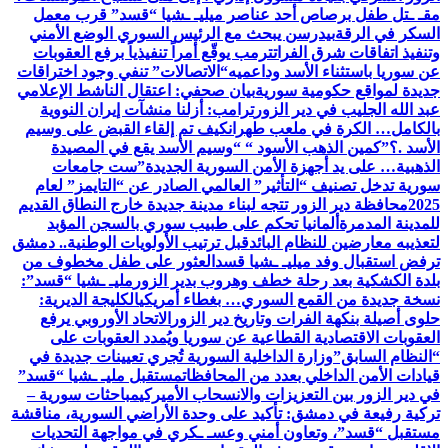
مقـ ـتل طفل برصاص أحد عناصر ميليـ ـشيا “قسد” قرب معمل
السكر في الرقة
بيدرسن يبحث مع الرئيس السوري الوضع الأمني
وتنفيذ اتفاقات شرق الفرات
ترمب يوقّع أمراً تنفيذياً برفع العقوبات
عن سوريا باستثناء الأسد وداعميه
“الاتصالات” تنفي وجود اختراقات
جديدة لمواقع حكومية سورية
بيان صحفي: اعتقال الناشط الإعلامي
عبد الله الجليب في دير الزور
ترامب: أزلنا منشآت إيران النووية
بالكامل… الكرة في ملعب طهران
كيف تم إلقاء القبض على وسيم
الأسد .؟”كمين الذهب الأسود “‏ “وسيم الأسد يقع في المصيدة
الذهبية… على يد أجهزة الأمن السورية الجديدة”‏
ست جامعات
سورية تدخل تصنيف “التأثير” العالمي الصادر عن “التايمز” لعام
2025
محافظة دير الزور تتجه لبناء مدينة جديدة خارج النطاق القديم
للمدينة المدمرة
ألمانيا تحكم على طبيب سوري بالسجن المؤبد
لتعذيبه معارضين للنظام البائد
قبل ترتيب الأولويات الوطنية.. دمشق
ترفض استقبال وفد ميليـ ـشيا قسد
العثور على طفل مخطوف من
بلدة الكشكية بعد رحلة خطف وهروب بدير الزور
مليـ ـشيا “قسد”:
نسخة جديدة من القمع السوري… بغطاء أمريكي
الكليجة الديرية:
حلوى أصيلة بنكهة الفرات وتاريخ دير الزور
الاتحاد الأوروبي يرفع
العقوبات الاقتصادية القطاعية عن سوريا ويُمدد العقوبات على
“النظام السابق”
وزارة الداخلية السورية تُجري تعيينات جديدة في
قيادات الأمن الداخلي بعدد من المحافظات
مستقبل مليـ ـشيا “قسد”
في دير الزور بين التعزيزات والانسحاب الأميركي
مباحثات سورية –
تركية رفيعة في دمشق: تأكيد على وحدة الأراضي السورية، مناقشة
مستقبل “قسد”، وتعاون أمني وعسـ ـكري في مواجهة التحديات