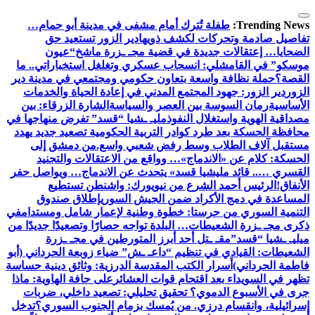
التجاوز
إلى
Trending News:
طفلة تُترك أمام مشفى في مدينة أبو حمام…
المحتوى
تفاصيل صادمة وتحركات لكشف ذويها
دير الزور تستعيد حق
الضحايا… إعتقالات جديدة في قضية مجـ ـزرة ماشخ
“عيون
موسكو” في القامشلي: انسحاب عسكري وتغلغل استخباراتي.. ما
القصة؟
حملة نظافة واسعة بتعاون حكومي ومجتمعي في مدينة دير
الزور
دير الزور: جهود المجتمع المدني في إعادة الحياة والخدمات
الأساسية
رمان السوسة بين العصر والسياسة
الشارة الزرقاء: بين
مصداقية الهوية واستغلال النفوذ
مليـ ـشيا “قسد” تفرض منهاجها في
محافظة الحسكة بعد طرد كوادر التربية الحكومية تصعيد جديد يهدد
مستقبل آلاف الطلاب وسط رفض شعبي واسع.
من دمشق إلى
الحسكة: كلام عن «الاندماج»… وواقع من الاعتقالات والتجنيد
القسري ….. قائد مليشيا قسد» يتحدث عن الاندماج… ويواصل حفر
الأنفاق!
الرئيس أحمد الشرع من نيويورك: واشنطن تستطيع
المساعدة في دمج الأكراد ضمن الجيش السوري
إطلاق صندوق
التنمية السوري من حرستا: خطوة وطنية لإعمار شامل ومستدام
في
ذكرى مجـ ـزرة الشعيطات… البلدة تواجه حصارًا وتصعيدًا جديدًا من
ميليـ ـشيا “قسد”
مقـ ـتل أحد أبرز المتورطين في مجـ ـزرة
الشعيطات: القيادي في تنظيم “داعـ ـش” ضياء زوبعة الحرداني (أبو
فاطمة الحرداني)
أسرار الكتب المقدسة الدرزية: وثائق دينية حساسة
تظهر في السويداء بعد اقتحام قوات العشائر
على حافة الهاوية: ماذا
جرى في الأسبوع الدموي؟ تحقيق تحليلي: تصعيد داخلي، ضربات
إسرائيلية، وانقسام درزي. من يُمسك بزمام الجنوب السوري؟
تدخل