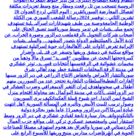
النظام ولعبة المصالح الكبرى: من يدير خيوط المعركة؟
القوات
الروسية تنسحب من تل رفعت ومطار منغ وسط تعزيزات مكثفة
لفصائل المعارضة السوريا
تقرير : اليوم الثاني لردع العدوان 28
تشرين الثاني – نوفمبر 2024.
رسالة للشعب السوري من الكتلة
الوطنية الجامعة
وصية من طيف شهيد
غارات اسرائيـ ـلية تستهدف
تجمع ميليـ ـشيات في تدمر وسط سوريا
قسد تضيق الخناق على
أصحاب شركات التحويل بالرقة
ملعب ديرالزور وصورة الخراب، عن
كذبة الأمل بالعمل
تنظيم الدولة يتصدر المشهد… والميليـ ـشيات
الإيرانية تفرض اتاوات على الأهالي
غارات جوية إسرائيلية تستهدف
مواقع سكنية في دمشق وريفها وتسفر عن قتـ ـلى وأضرار
كبيرة
حجتها البحث عن مطلوبين “قسـ ـد” تسرق مالاً وذهباً من
مخيمات عشوائية في الرقة
سببها أنتخابات قسـ ـد.. توتر عشائري
في مدينة الرقة.
المخلفات النفطية خطر يهدد أهالي شرق
سوريا
أنتشار الأمراض وانخفاض الانتاج الزراعي في دير الزور سببها
الغازات النفطية
السلطات البلغارية تحتجز عدد من السوررين بينهم
أطفال في سجونها
هدف إيران التغير الديمغرافي وضرب العشائر في
دير الزور
اشتبـ ـاكات في مدينة البوكمال بعد محاولة اقتحام منزل
الشيخ ايمن الدندل احد شيوخ قبيلة العكيدات
كيف يرى السوريون
وصول ترمب للبيت الأبيض وتأثيره في المسألة السورية ؟
هل انتهت
عبادة أمريكا؟
ابن ديرالزور وبعمر11 عاماً يفوز بجائزة دولية
بالتايكوندو
انفـ ـجار سيارة تابعة لقيادي عشائري في دير الزور وسط
استنفار أمني واسع
تصعيد عسكري تركي على مواقع حزب العمال
الكردستاني في سوريا والعراق بعد هجوم استهدف مصنعًا للصناعات
الجوية في أنقرة
إضراب مدارس منبج وريفها للأسبوع الرابع على