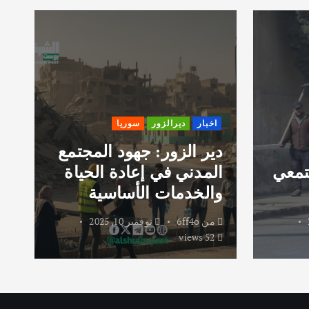
اخبار
ديرالزور
سوريا
دير الزور: جهود المجتمع
تمعي
المدني في إعادة الحياة
ر
والخدمات الأساسية
و
من
6ff4o
نوفمبر 10, 2025
52 views