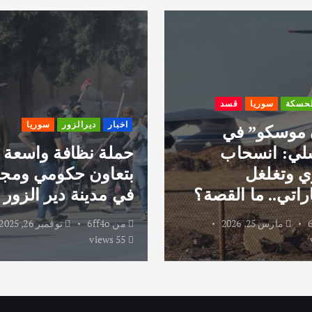
لحسكة
سوريا
قسد
اخبار
ديرالزور
سوريا
 موسكو” في
لي: انسحاب
حملة نظافة واسعة
 وتغلغل
بتعاون حكومي ومج
راتي.. ما القصة؟
في مدينة دير الزور
مارس 25, 2026
من
6ff4o
نوفمبر 26, 2025
55 views