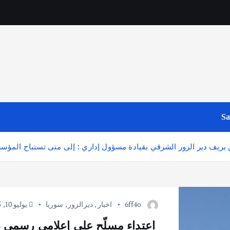
Sa
ن بريف دير الزور الشرقي بقيادة مسؤول إداري : إلى متى تستباح المؤ
6ff4o
اخبار
,
ديرالزور
,
سوريا
يوليو 10, 2025
️ اعتداء مسلّح على إعلامي رسمي 