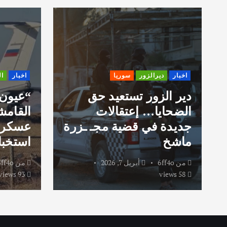
اخبار
ديرالزور
سوريا
اخبار
ا
دير الزور تستعيد حق
“عيون
الضحايا… إعتقالات
القامش
جديدة في قضية مجـ ـزرة
عسكري
ماشخ
استخبا
من
6ff4o
أبريل 7, 2026
من
6ff4o
93 views
58 views