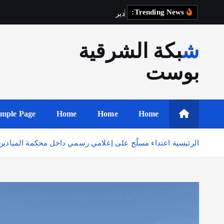
د
ي
ر
ا
ل
ز
و
Trending News:
شبكة الشرقية
بوست
mple Page
Home
Home
Home
الرئيسية
️ اعتداء مسلّح على إعلامي رسمي داخل محكمة الميادي