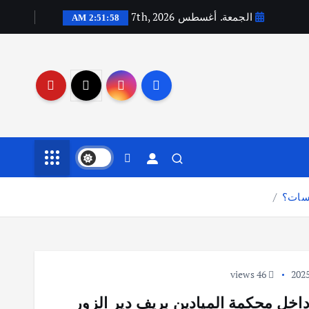
الجمعة. أغسطس 7th, 2026
2:51:59 AM
سسات؟
46 views
داخل محكمة الميادين بريف دير الزور