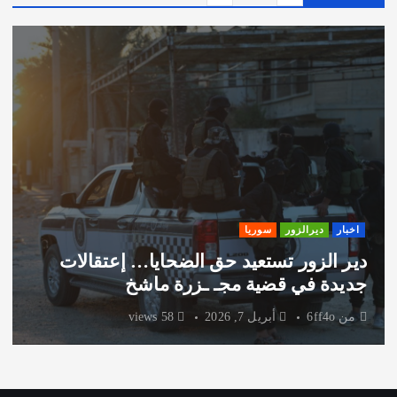
اخبار
ديرالزور
سوريا
دير الزور تستعيد حق الضحايا… إعتقالات
جديدة في قضية مجـ ـزرة ماشخ
من
6ff4o
أبريل 7, 2026
58 views