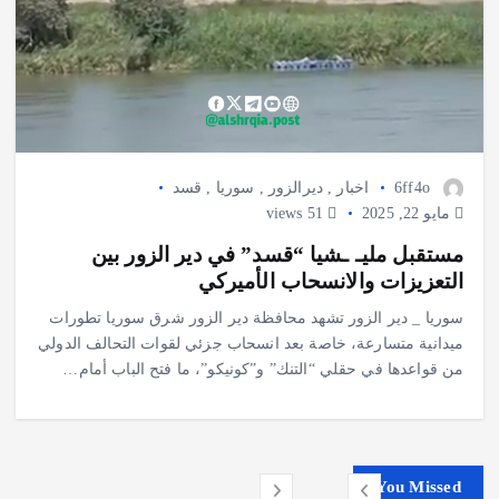
6ff4o
اخبار
,
ديرالزور
,
سوريا
,
قسد
مايو 22, 2025
51 views
مستقبل مليـ ـشيا “قسد” في دير الزور بين
التعزيزات والانسحاب الأميركي
سوريا _ دير الزور تشهد محافظة دير الزور شرق سوريا تطورات
ميدانية متسارعة، خاصة بعد انسحاب جزئي لقوات التحالف الدولي
من قواعدها في حقلي “التنك” و”كونيكو”، ما فتح الباب أمام…
You Missed