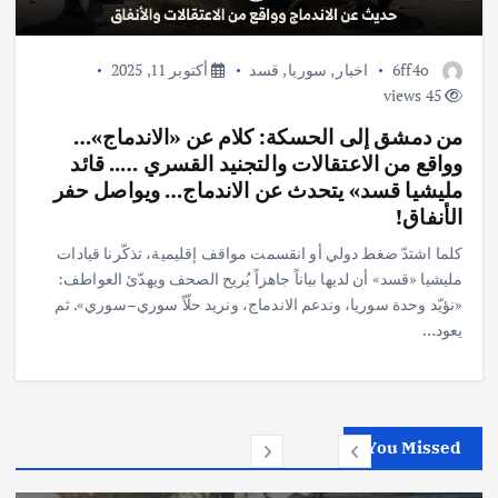
6ff4o
اخبار
,
سوريا
,
قسد
أكتوبر 11, 2025
45 views
من دمشق إلى الحسكة: كلام عن «الاندماج»…
وواقع من الاعتقالات والتجنيد القسري ….. قائد
مليشيا قسد» يتحدث عن الاندماج… ويواصل حفر
الأنفاق!
كلما اشتدّ ضغط دولي أو انقسمت مواقف إقليمية، تذكّرنا قيادات
مليشيا «قسد» أن لديها بياناً جاهزاً يُريح الصحف ويهدّئ العواطف:
«نؤيّد وحدة سوريا، وندعم الاندماج، ونريد حلّاً سوري–سوري». ثم
يعود…
You Missed