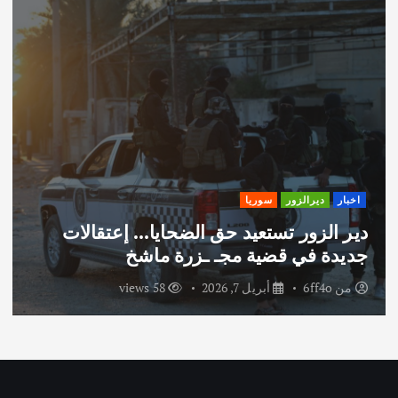
اخبار
ديرالزور
سوريا
دير الزور تستعيد حق الضحايا… إعتقالات
جديدة في قضية مجـ ـزرة ماشخ
من
6ff4o
أبريل 7, 2026
58 views