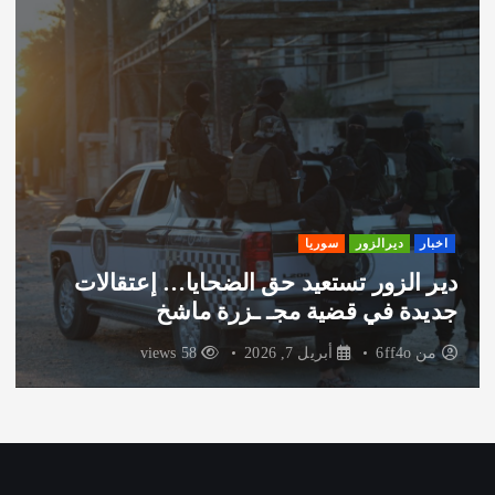
اخبار
ديرالزور
سوريا
دير الزور تستعيد حق الضحايا… إعتقالات
جديدة في قضية مجـ ـزرة ماشخ
من
6ff4o
أبريل 7, 2026
58 views