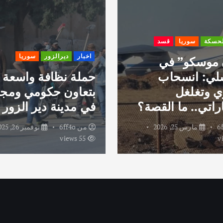
لحسكة
سوريا
قسد
اخبار
ديرالزور
سوريا
 موسكو” في
لي: انسحاب
حملة نظافة واسعة
 وتغلغل
بتعاون حكومي ومج
راتي.. ما القصة؟
في مدينة دير الزور
6
مارس 25, 2026
من
6ff4o
نوفمبر 26, 2025
55 views