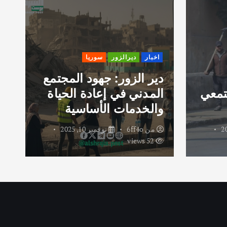
اخبار
ديرالزور
سوريا
دير الزور: جهود المجتمع
تمعي
المدني في إعادة الحياة
ر
والخدمات الأساسية
و
من
6ff4o
نوفمبر 10, 2025
52 views