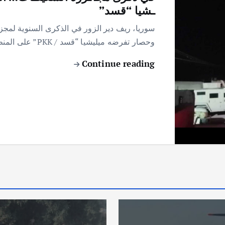
ـشيا “قسد”
سوريا، ريف دير الزور في الذكرى السنوية لمجزر
وحصار تفرضه ميليشيا “قسد / PKK” على المنطقة، وسط مخاوف الأهالي من تكرار مأساة…
Continue reading