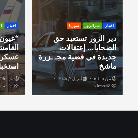
اخبار
ديرالزور
سوريا
اخبار
ا
دير الزور تستعيد حق
“عيون
الضحايا… إعتقالات
القامش
جديدة في قضية مجـ ـزرة
عسكري
ماشخ
استخبا
من
6ff4o
أبريل 7, 2026
من
ff4o
94 views
58 views