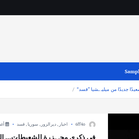
Sampl
دًا جديدًا من ميليـ ـشيا “قسد”
6ff4o
اخبار
,
ديرالزور
,
سوريا
,
قسد
أغسطس
في ذكرى مجـ ـزرة الشعيطات… البلدة