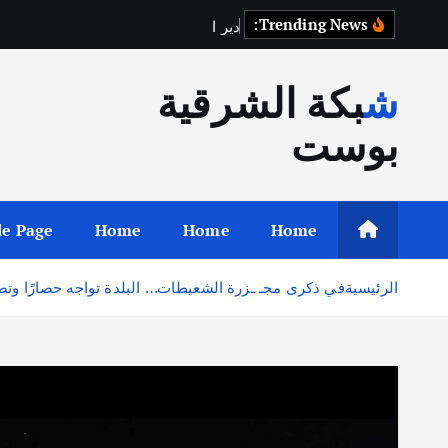
Trending News:
د
ي
ر
ا
ل
ز
و
ر
شبكة الشرقية
بوست
e Page
Home
Home
Home
الرئيسية
في ذكرى مجـ ـزرة الشعيطات… البلدة تواجه حصارًا وتصعي