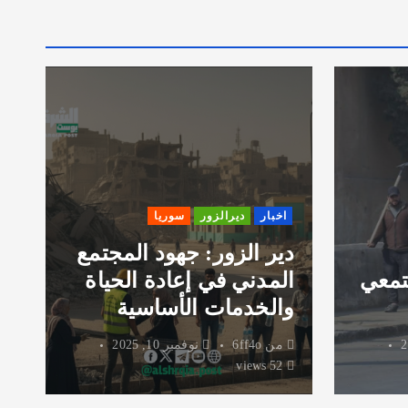
اخبار
ديرالزور
سوريا
دير الزور: جهود المجتمع
تمعي
المدني في إعادة الحياة
ر
والخدمات الأساسية
و
من
6ff4o
نوفمبر 10, 2025
52 views