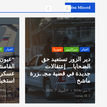
You Missed
اخبار
ديرالزور
سوريا
اخبار
ا
دير الزور تستعيد حق
“عيون
الضحايا… إعتقالات
القامش
جديدة في قضية مجـ ـزرة
عسكري
ماشخ
استخبا
من
6ff4o
أبريل 7, 2026
من
ff4o
93 views
58 views