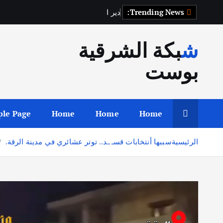
Trending News:
د
ي
ر
ا
ل
ز
و
ر
شبكة الشرقية
بوست
le Page
Home
Home
Home
الرئيسية
سببها أنتخابات قسـ ـد.. توتر عشائري في مدينة الرقة.