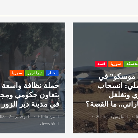
لحسكة
سوريا
قسد
اخبار
ديرالزور
سوريا
 موسكو” في
لي: انسحاب
حملة نظافة واسعة
 وتغلغل
بتعاون حكومي ومج
راتي.. ما القصة؟
في مدينة دير الزور
6
مارس 25, 2026
من
6ff4o
نوفمبر 26, 2025
55 views