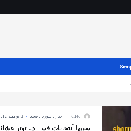
Samp
6ff4o
اخبار
,
سوريا
,
قسد
نوفمبر 12, 2024
سببها أنتخابات قسـ ـد.. توتر عشائ