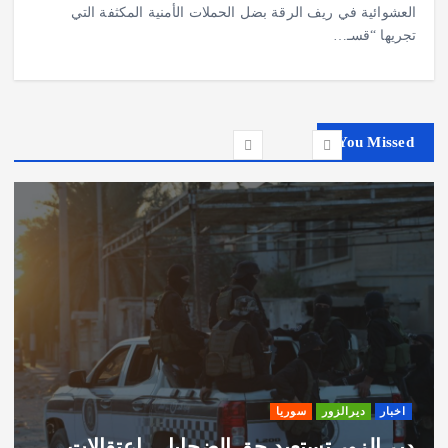
العشوائية في ريف الرقة بضل الحملات الأمنية المكثفة التي
تجريها “قسـ…
You Missed
اخبار
ديرالزور
سوريا
دير الزور تستعيد حق الضحايا… إعتقالات