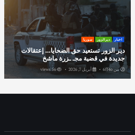
اخبار
ديرالزور
سوريا
دير الزور تستعيد حق الضحايا… إعتقالات
جديدة في قضية مجـ ـزرة ماشخ
من
6ff4o
أبريل 7, 2026
56 views