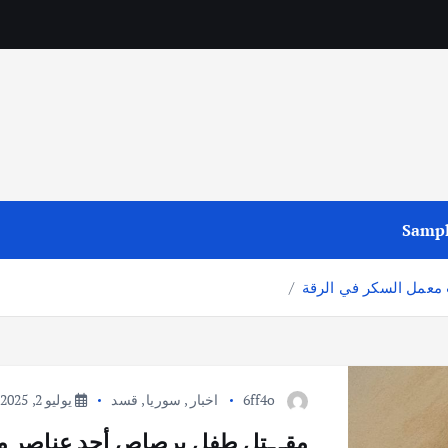
Sampl
 معمل السكر في الرقة
6ff4o
اخبار
,
سوريا
,
قسد
يوليو 2, 2025
مقـ ـتل طفل برصاص أحد عناصر م