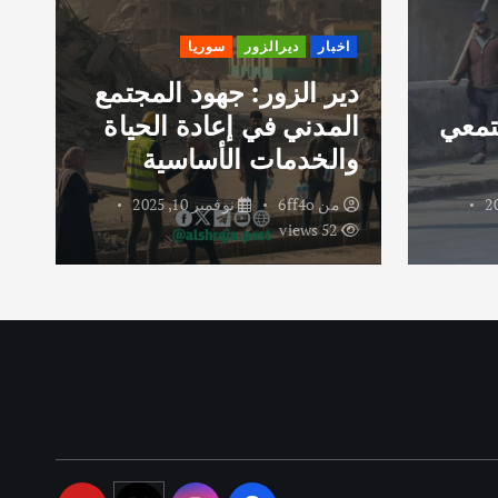
اخبار
ديرالزور
سوريا
دير الزور: جهود المجتمع
تمعي
المدني في إعادة الحياة
ر
والخدمات الأساسية
و
من
6ff4o
نوفمبر 10, 2025
52 views