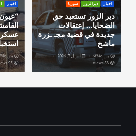
اخبار
ديرالزور
سوريا
اخبار
ا
دير الزور تستعيد حق
“عيون
الضحايا… إعتقالات
القامش
جديدة في قضية مجـ ـزرة
عسكري
ماشخ
استخبا
من
6ff4o
أبريل 7, 2026
من
ff4o
93 views
58 views