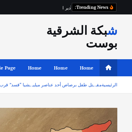
Trending News:
د
ي
ر
ا
ل
ز
و
ر
شبكة الشرقية
بوست
e Page
Home
Home
Home
الرئيسية
مقـ ـتل طفل برصاص أحد عناصر ميليـ ـشيا “قسد” قرب