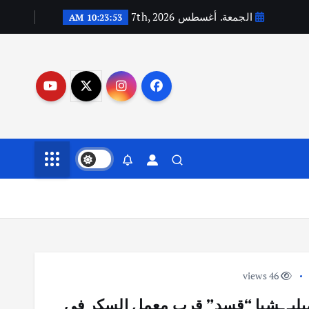
الجمعة. أغسطس 7th, 2026
10:23:53 AM
46 views
يليـ ـشيا “قسد” قرب معمل السكر في