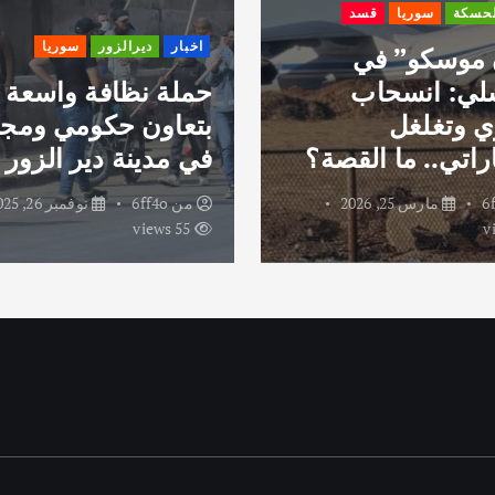
لحسكة
سوريا
قسد
اخبار
ديرالزور
سوريا
 موسكو” في
لي: انسحاب
حملة نظافة واسعة
 وتغلغل
بتعاون حكومي ومج
راتي.. ما القصة؟
في مدينة دير الزور
6
مارس 25, 2026
من
6ff4o
نوفمبر 26, 2025
55 views