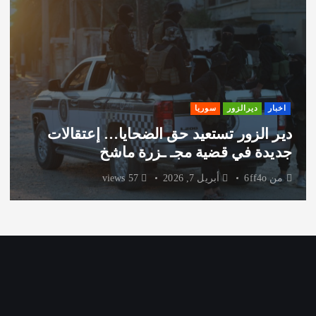
اخبار
ديرالزور
سوريا
دير الزور تستعيد حق الضحايا… إعتقالات
جديدة في قضية مجـ ـزرة ماشخ
من
6ff4o
أبريل 7, 2026
57 views