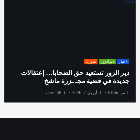
اخبار
ديرالزور
سوريا
دير الزور تستعيد حق الضحايا… إعتقالات
جديدة في قضية مجـ ـزرة ماشخ
من
6ff4o
أبريل 7, 2026
58 views